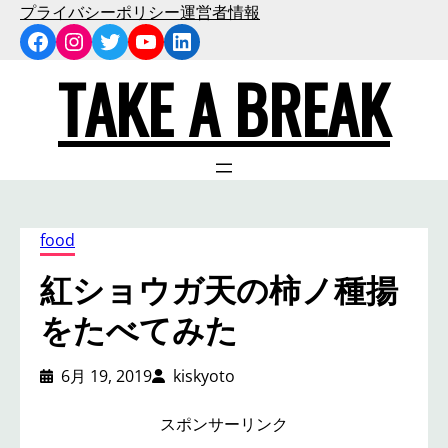
内
プライバシーポリシー
運営者情報
Facebook
Instagram
Twitter
YouTube
LinkedIn
容
を
TAKE A BREAK
ス
キ
ッ
プ
food
紅ショウガ天の柿ノ種揚
をたべてみた
6月 19, 2019
kiskyoto
スポンサーリンク