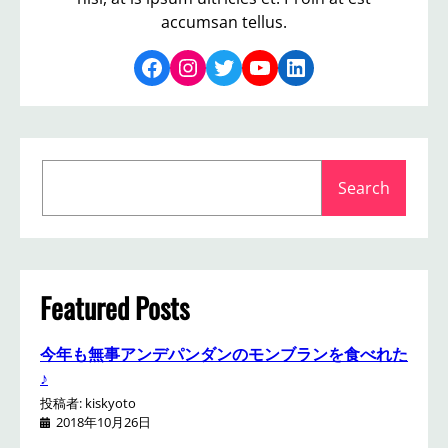
accumsan tellus.
Facebook
Instagram
Twitter
YouTube
LinkedIn
S
Search
e
a
r
c
h
Featured Posts
今年も無事アンデパンダンのモンブランを食べれた
♪
投稿者: kiskyoto
2018年10月26日