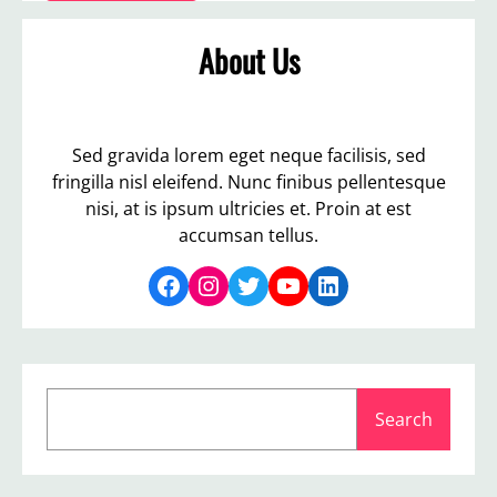
About Us
Sed gravida lorem eget neque facilisis, sed
fringilla nisl eleifend. Nunc finibus pellentesque
nisi, at is ipsum ultricies et. Proin at est
accumsan tellus.
Facebook
Instagram
Twitter
YouTube
LinkedIn
S
Search
e
a
r