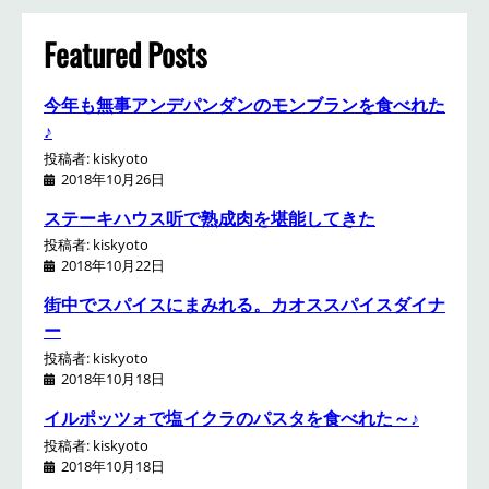
c
h
Featured Posts
今年も無事アンデパンダンのモンブランを食べれた
♪
投稿者: kiskyoto
2018年10月26日
ステーキハウス听で熟成肉を堪能してきた
投稿者: kiskyoto
2018年10月22日
街中でスパイスにまみれる。カオススパイスダイナ
ー
投稿者: kiskyoto
2018年10月18日
イルポッツォで塩イクラのパスタを食べれた～♪
投稿者: kiskyoto
2018年10月18日