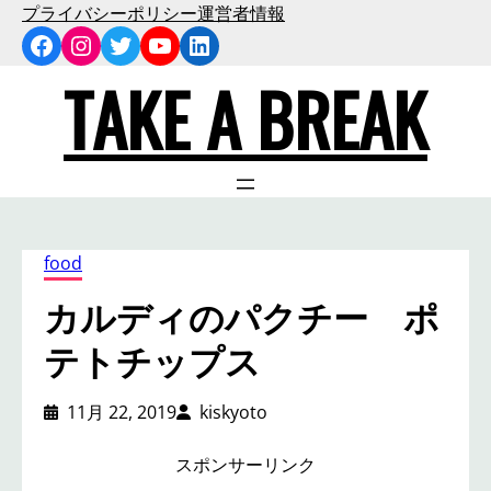
内
プライバシーポリシー
運営者情報
Facebook
Instagram
Twitter
YouTube
LinkedIn
容
を
TAKE A BREAK
ス
キ
ッ
プ
food
カルディのパクチー ポ
テトチップス
11月 22, 2019
kiskyoto
スポンサーリンク