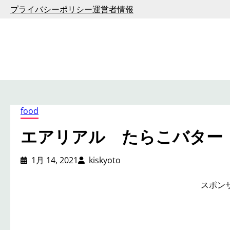
内
プライバシーポリシー
運営者情報
容
を
ス
キ
ッ
プ
food
エアリアル たらこバター
1月 14, 2021
kiskyoto
スポン