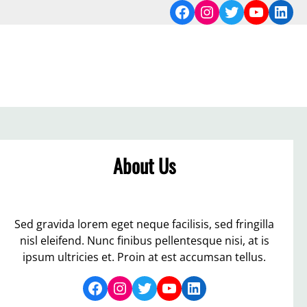
Facebook
Instagram
Twitter
YouTub
Link
About Us
Sed gravida lorem eget neque facilisis, sed fringilla
nisl eleifend. Nunc finibus pellentesque nisi, at is
ipsum ultricies et. Proin at est accumsan tellus.
Facebook
Instagram
Twitter
YouTube
LinkedIn