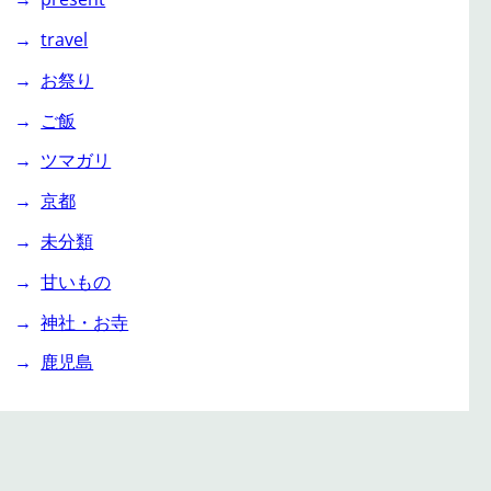
travel
お祭り
ご飯
ツマガリ
京都
未分類
甘いもの
神社・お寺
鹿児島