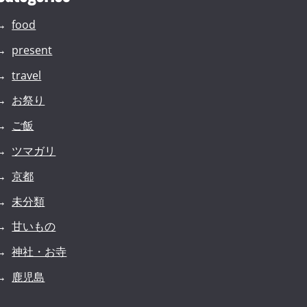
food
present
travel
お祭り
ご飯
ツマガリ
京都
未分類
甘いもの
神社・お寺
鹿児島