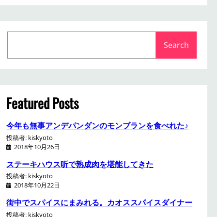
S
Search
e
a
r
c
h
Featured Posts
今年も無事アンデパンダンのモンブランを食べれた♪
投稿者: kiskyoto
2018年10月26日
ステーキハウス听で熟成肉を堪能してきた
投稿者: kiskyoto
2018年10月22日
街中でスパイスにまみれる。カオススパイスダイナー
投稿者: kiskyoto