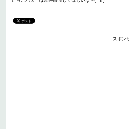
たらこバターは常時販売してほしいな～(*´з`)
スポン