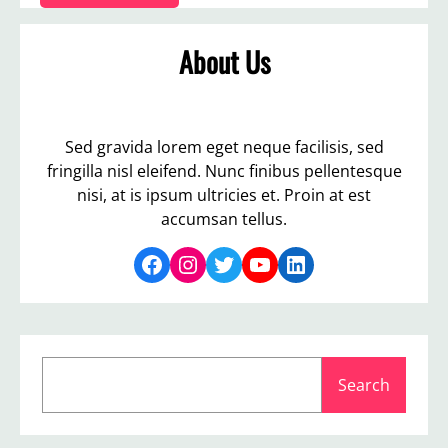
About Us
Sed gravida lorem eget neque facilisis, sed
fringilla nisl eleifend. Nunc finibus pellentesque
nisi, at is ipsum ultricies et. Proin at est
accumsan tellus.
Facebook
Instagram
Twitter
YouTube
LinkedIn
S
Search
e
a
r