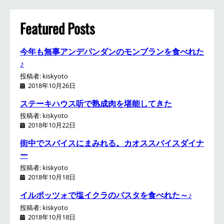
c
h
Featured Posts
今年も無事アンデパンダンのモンブランを食べれた
♪
投稿者: kiskyoto
2018年10月26日
ステーキハウス听で熟成肉を堪能してきた
投稿者: kiskyoto
2018年10月22日
街中でスパイスにまみれる。カオススパイスダイナ
ー
投稿者: kiskyoto
2018年10月18日
イルポッツォで塩イクラのパスタを食べれた～♪
投稿者: kiskyoto
2018年10月18日