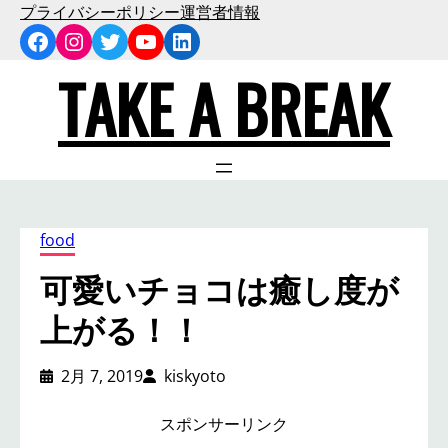
内
プライバシーポリシー
運営者情報
Facebook
Instagram
Twitter
YouTube
LinkedIn
容
を
TAKE A BREAK
ス
キ
ッ
プ
food
可愛いチョコは癒し度が
上がる！！
2月 7, 2019
kiskyoto
スポンサーリンク