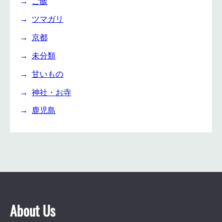
ご飯
ツマガリ
京都
未分類
甘いもの
神社・お寺
鹿児島
About Us