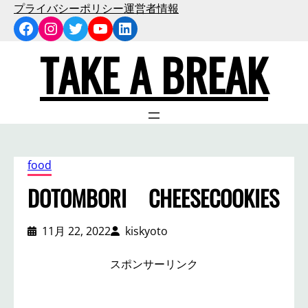
内
プライバシーポリシー
運営者情報
Facebook
Instagram
Twitter
YouTube
LinkedIn
容
を
TAKE A BREAK
ス
キ
ッ
プ
food
DOTOMBORI CHEESECOOKIES
11月 22, 2022
kiskyoto
スポンサーリンク