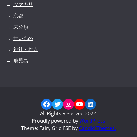
ツマガリ
京都
未分類
甘いもの
神社・お寺
鹿児島
Facebook
Twitter
Instagram
YouTube
LinkedIn
All Rights Reserved 2022.
Proudly powered by
WordPress
Theme: Fairy Grid FSE by
Candid Themes.