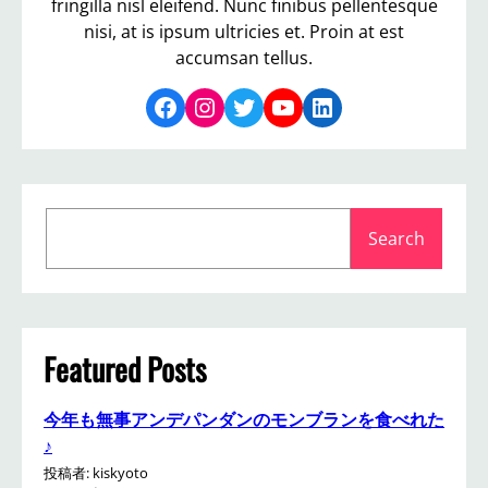
fringilla nisl eleifend. Nunc finibus pellentesque
nisi, at is ipsum ultricies et. Proin at est
accumsan tellus.
Facebook
Instagram
Twitter
YouTube
LinkedIn
S
Search
e
a
r
c
h
Featured Posts
今年も無事アンデパンダンのモンブランを食べれた
♪
投稿者: kiskyoto