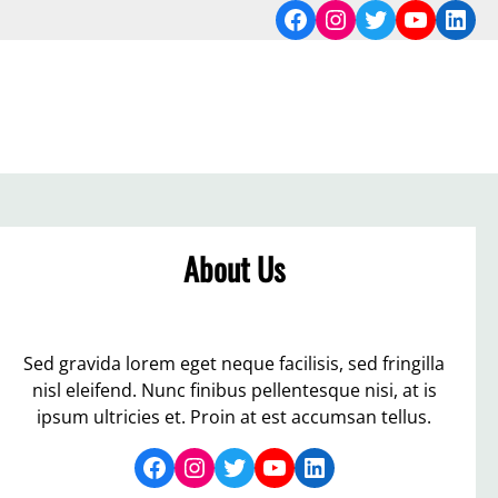
Facebook
Instagram
Twitter
YouTub
Link
About Us
Sed gravida lorem eget neque facilisis, sed fringilla
nisl eleifend. Nunc finibus pellentesque nisi, at is
ipsum ultricies et. Proin at est accumsan tellus.
Facebook
Instagram
Twitter
YouTube
LinkedIn