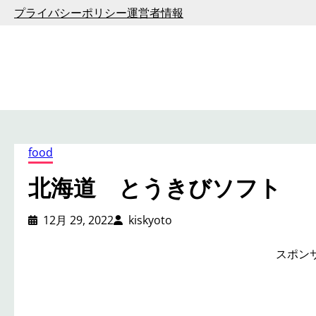
内
プライバシーポリシー
運営者情報
容
を
ス
キ
ッ
プ
food
北海道 とうきびソフト
12月 29, 2022
kiskyoto
スポン