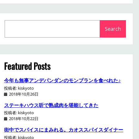
S
Search
e
a
r
c
h
Featured Posts
今年も無事アンデパンダンのモンブランを食べれた♪
投稿者: kiskyoto
2018年10月26日
ステーキハウス听で熟成肉を堪能してきた
投稿者: kiskyoto
2018年10月22日
街中でスパイスにまみれる。カオススパイスダイナー
投稿者: kiskyoto