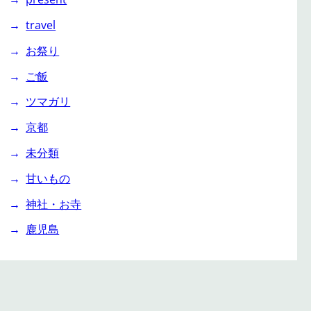
travel
お祭り
ご飯
ツマガリ
京都
未分類
甘いもの
神社・お寺
鹿児島