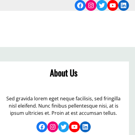
Facebook
Instagram
Twitter
YouTub
Link
About Us
Sed gravida lorem eget neque facilisis, sed fringilla
nisl eleifend. Nunc finibus pellentesque nisi, at is
ipsum ultricies et. Proin at est accumsan tellus.
Facebook
Instagram
Twitter
YouTube
LinkedIn