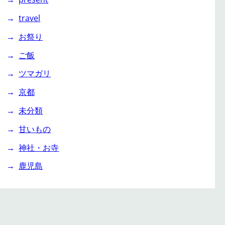
travel
お祭り
ご飯
ツマガリ
京都
未分類
甘いもの
神社・お寺
鹿児島