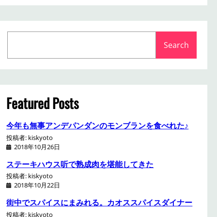
S
Search
e
a
r
c
h
Featured Posts
今年も無事アンデパンダンのモンブランを食べれた♪
投稿者: kiskyoto
2018年10月26日
ステーキハウス听で熟成肉を堪能してきた
投稿者: kiskyoto
2018年10月22日
街中でスパイスにまみれる。カオススパイスダイナー
投稿者: kiskyoto