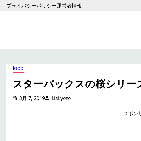
内
プライバシーポリシー
運営者情報
容
を
ス
キ
ッ
プ
food
スターバックスの桜シリー
3月 7, 2019
kiskyoto
スポン