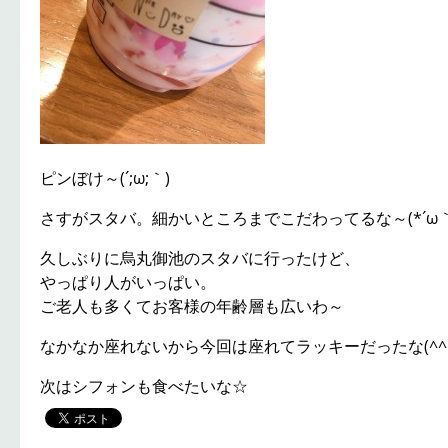
ピンぼけ～(´;ω;｀)
さすがスタバ。細かいところまでこだわってるな～(*´ω｀
久しぶりに烏丸御池のスタバに行ったけど、
やっぱり人がいっぱい。
ご老人も多くてお客様の年齢層も広いわ～
なかなか座れないから今回は座れてラッキーだったな(^^
次はシフォンも食べたいな☆