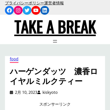
内
プライバシーポリシー
運営者情報
Facebook
Instagram
Twitter
YouTube
LinkedIn
容
を
TAKE A BREAK
ス
キ
ッ
プ
food
ハーゲンダッツ 濃香ロ
イヤルミルクティー
2月 10, 2023
kiskyoto
スポンサーリンク