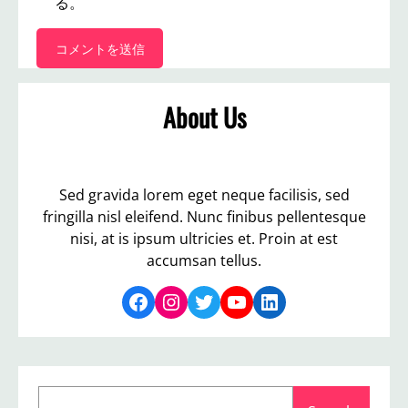
る。
About Us
Sed gravida lorem eget neque facilisis, sed
fringilla nisl eleifend. Nunc finibus pellentesque
nisi, at is ipsum ultricies et. Proin at est
accumsan tellus.
Facebook
Instagram
Twitter
YouTube
LinkedIn
S