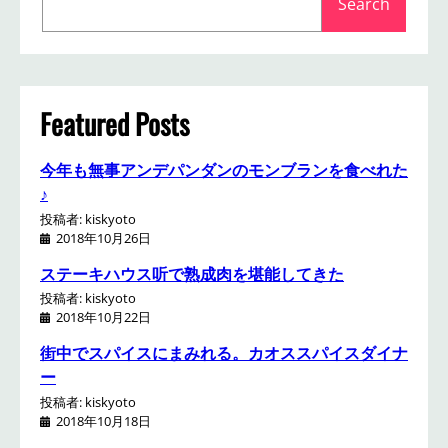
Search
e
a
r
c
h
Featured Posts
今年も無事アンデパンダンのモンブランを食べれた
♪
投稿者: kiskyoto
2018年10月26日
ステーキハウス听で熟成肉を堪能してきた
投稿者: kiskyoto
2018年10月22日
街中でスパイスにまみれる。カオススパイスダイナ
ー
投稿者: kiskyoto
2018年10月18日