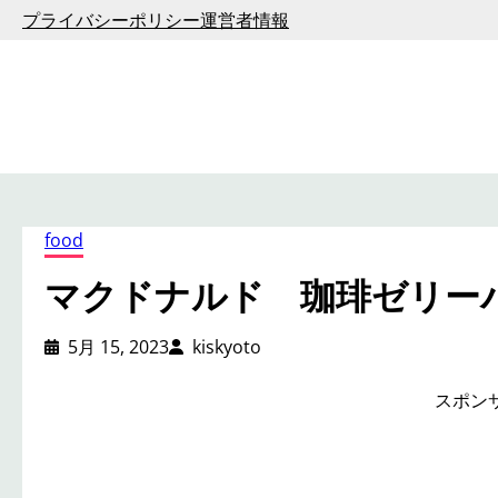
内
プライバシーポリシー
運営者情報
容
を
ス
キ
ッ
プ
food
マクドナルド 珈琲ゼリー
5月 15, 2023
kiskyoto
スポン