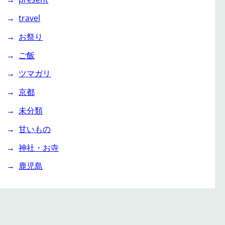
travel
お祭り
ご飯
ツマガリ
京都
未分類
甘いもの
神社・お寺
鹿児島