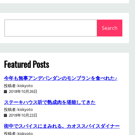
S
Search
e
a
r
c
h
Featured Posts
今年も無事アンデパンダンのモンブランを食べれた♪
投稿者: kiskyoto
2018年10月26日
ステーキハウス听で熟成肉を堪能してきた
投稿者: kiskyoto
2018年10月22日
街中でスパイスにまみれる。カオススパイスダイナー
投稿者: kiskyoto