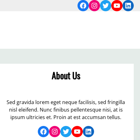
Facebook
Instagram
Twitter
YouTub
Link
About Us
Sed gravida lorem eget neque facilisis, sed fringilla
nisl eleifend. Nunc finibus pellentesque nisi, at is
ipsum ultricies et. Proin at est accumsan tellus.
Facebook
Instagram
Twitter
YouTube
LinkedIn