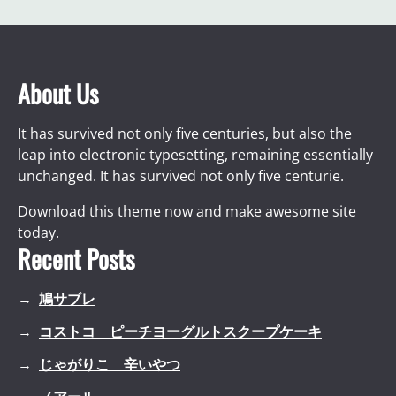
About Us
It has survived not only five centuries, but also the
leap into electronic typesetting, remaining essentially
unchanged. It has survived not only five centurie.
Download this theme now and make awesome site
today.
Recent Posts
鳩サブレ
コストコ ピーチヨーグルトスクープケーキ
じゃがりこ 辛いやつ