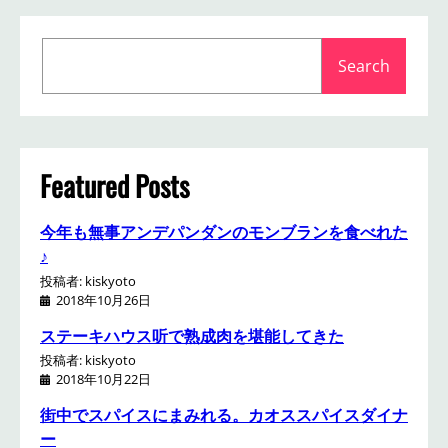
S
Search
e
a
r
c
h
Featured Posts
今年も無事アンデパンダンのモンブランを食べれた
♪
投稿者: kiskyoto
2018年10月26日
ステーキハウス听で熟成肉を堪能してきた
投稿者: kiskyoto
2018年10月22日
街中でスパイスにまみれる。カオススパイスダイナ
ー