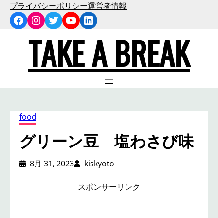
内
プライバシーポリシー
運営者情報
Facebook
Instagram
Twitter
YouTube
LinkedIn
容
を
TAKE A BREAK
ス
キ
ッ
プ
food
グリーン豆 塩わさび味
8月 31, 2023
kiskyoto
スポンサーリンク