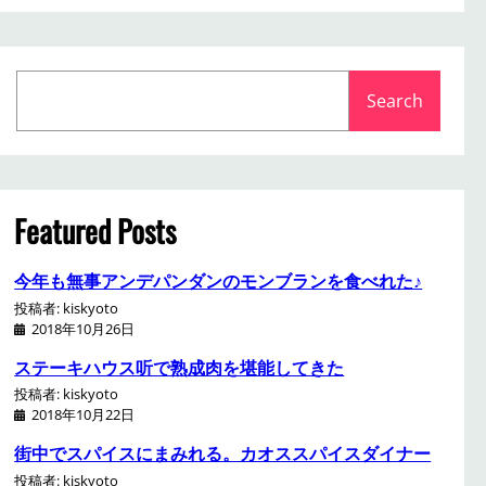
S
Search
e
a
r
c
h
Featured Posts
今年も無事アンデパンダンのモンブランを食べれた♪
投稿者: kiskyoto
2018年10月26日
ステーキハウス听で熟成肉を堪能してきた
投稿者: kiskyoto
2018年10月22日
街中でスパイスにまみれる。カオススパイスダイナー
投稿者: kiskyoto