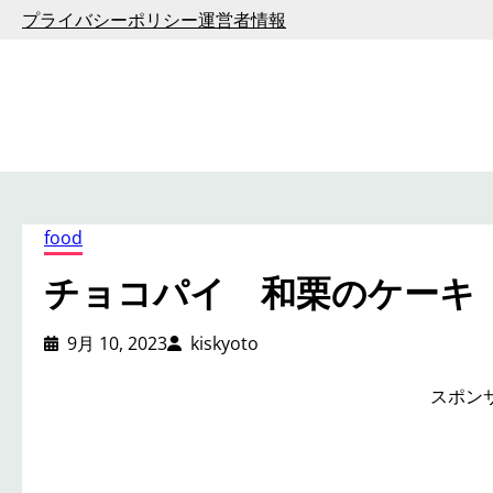
内
プライバシーポリシー
運営者情報
容
を
ス
キ
ッ
プ
food
チョコパイ 和栗のケーキ
9月 10, 2023
kiskyoto
スポン