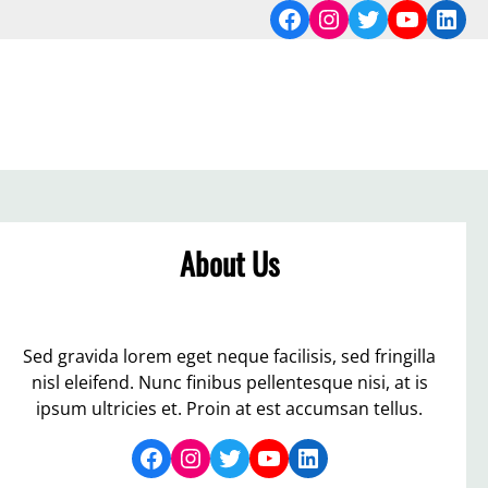
Facebook
Instagram
Twitter
YouTub
Link
About Us
Sed gravida lorem eget neque facilisis, sed fringilla
nisl eleifend. Nunc finibus pellentesque nisi, at is
ipsum ultricies et. Proin at est accumsan tellus.
Facebook
Instagram
Twitter
YouTube
LinkedIn