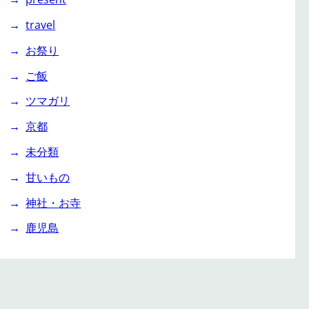
travel
お祭り
ご飯
ツマガリ
京都
未分類
甘いもの
神社・お寺
鹿児島