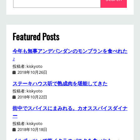
e
a
r
c
h
Featured Posts
今年も無事アンデパンダンのモンブランを食べれた
♪
投稿者: kiskyoto
2018年10月26日
ステーキハウス听で熟成肉を堪能してきた
投稿者: kiskyoto
2018年10月22日
街中でスパイスにまみれる。カオススパイスダイナ
ー
投稿者: kiskyoto
2018年10月18日