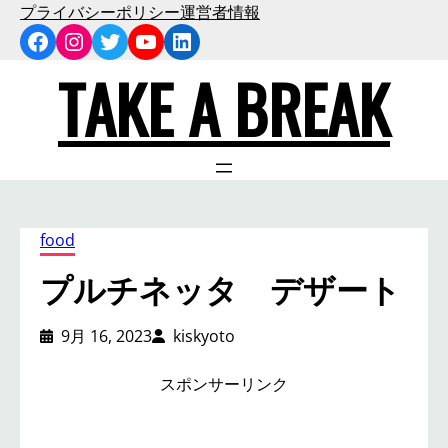
内
プライバシーポリシー
運営者情報
Facebook
Instagram
Twitter
YouTube
LinkedIn
容
を
TAKE A BREAK
ス
キ
ッ
プ
food
プルチネッタ デザート
9月 16, 2023
kiskyoto
スポンサーリンク