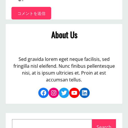
About Us
Sed gravida lorem eget neque facilisis, sed
fringilla nisl eleifend. Nunc finibus pellentesque
nisi, at is ipsum ultricies et. Proin at est
accumsan tellus.
Facebook
Instagram
Twitter
YouTube
LinkedIn
S
Search