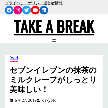
内
プライバシーポリシー
運営者情報
Facebook
Instagram
Twitter
YouTube
LinkedIn
容
を
TAKE A BREAK
ス
キ
ッ
プ
food
セブンイレブンの抹茶の
ミルクレープがしっとり
美味しい！
6月 27, 2019
kiskyoto