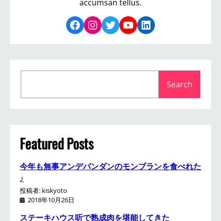
accumsan tellus.
Facebook
Instagram
Twitter
YouTube
LinkedIn
S
Search
e
a
r
c
h
Featured Posts
今年も無事アンデパンダンのモンブランを食べれた
♪
投稿者: kiskyoto
2018年10月26日
ステーキハウス听で熟成肉を堪能してきた