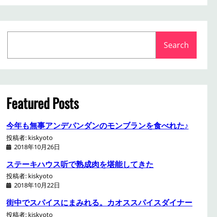
S
Search
e
a
r
c
h
Featured Posts
今年も無事アンデパンダンのモンブランを食べれた♪
投稿者: kiskyoto
2018年10月26日
ステーキハウス听で熟成肉を堪能してきた
投稿者: kiskyoto
2018年10月22日
街中でスパイスにまみれる。カオススパイスダイナー
投稿者: kiskyoto