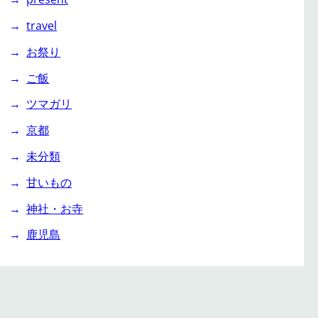
travel
お祭り
ご飯
ツマガリ
京都
未分類
甘いもの
神社・お寺
鹿児島