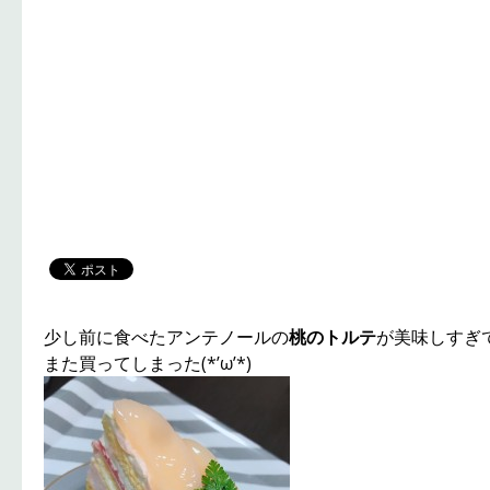
少し前に食べたアンテノールの
桃のトルテ
が美味しすぎ
また買ってしまった(*’ω’*)