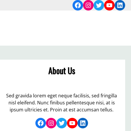
Facebook
Instagram
Twitter
YouTub
Link
About Us
Sed gravida lorem eget neque facilisis, sed fringilla
nisl eleifend. Nunc finibus pellentesque nisi, at is
ipsum ultricies et. Proin at est accumsan tellus.
Facebook
Instagram
Twitter
YouTube
LinkedIn