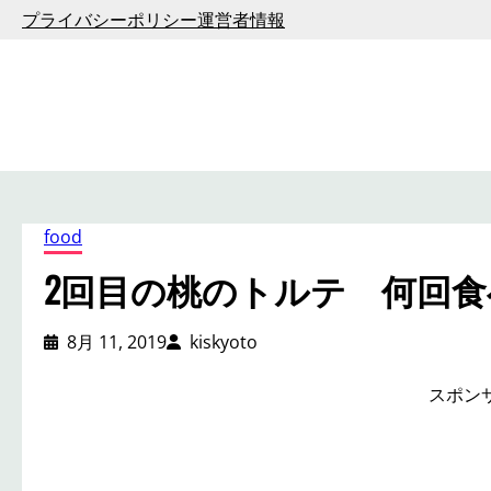
内
プライバシーポリシー
運営者情報
容
を
ス
キ
ッ
プ
food
2回目の桃のトルテ 何回
8月 11, 2019
kiskyoto
スポン