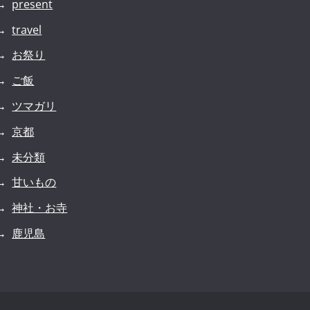
present
travel
お祭り
ご飯
ツマガリ
京都
未分類
甘いもの
神社・お寺
鹿児島