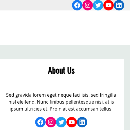
Facebook
Instagram
Twitter
YouTub
Link
About Us
Sed gravida lorem eget neque facilisis, sed fringilla
nisl eleifend. Nunc finibus pellentesque nisi, at is
ipsum ultricies et. Proin at est accumsan tellus.
Facebook
Instagram
Twitter
YouTube
LinkedIn