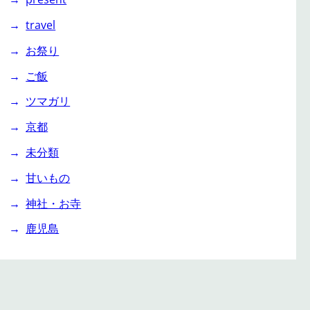
travel
お祭り
ご飯
ツマガリ
京都
未分類
甘いもの
神社・お寺
鹿児島