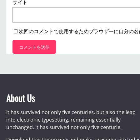
サイト
次回のコメントで使用するためブラウザーに自分の名
About Us
It has survived not only five centuries, but also the leap
into electronic typesetting, remaining essentially
unchanged. It has survived not only five centurie.
Download this theme now and make awesome site today