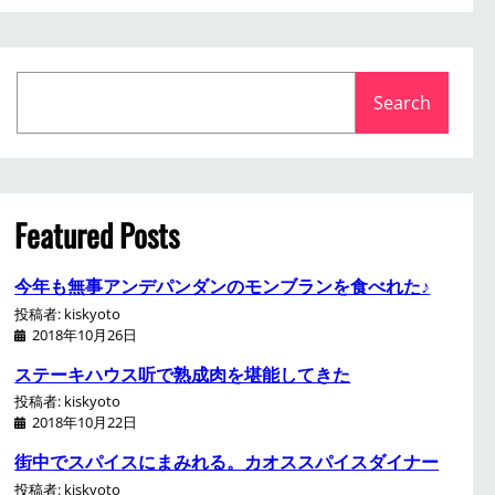
S
Search
e
a
r
c
h
Featured Posts
今年も無事アンデパンダンのモンブランを食べれた♪
投稿者: kiskyoto
2018年10月26日
ステーキハウス听で熟成肉を堪能してきた
投稿者: kiskyoto
2018年10月22日
街中でスパイスにまみれる。カオススパイスダイナー
投稿者: kiskyoto