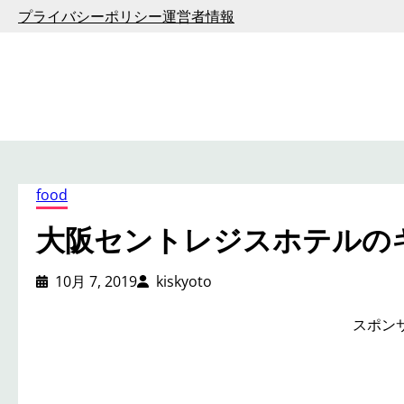
内
プライバシーポリシー
運営者情報
容
を
ス
キ
ッ
プ
food
大阪セントレジスホテルの
10月 7, 2019
kiskyoto
スポン