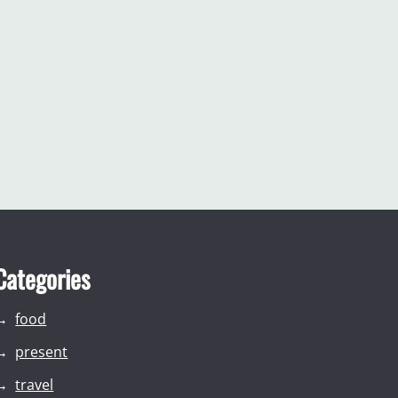
Categories
food
present
travel