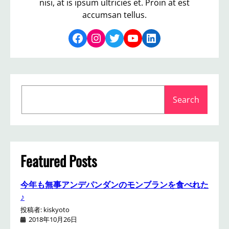
nisi, at is ipsum ultricies et. Proin at est
accumsan tellus.
Facebook
Instagram
Twitter
YouTube
LinkedIn
S
Search
e
a
r
c
h
Featured Posts
今年も無事アンデパンダンのモンブランを食べれた
♪
投稿者: kiskyoto
2018年10月26日