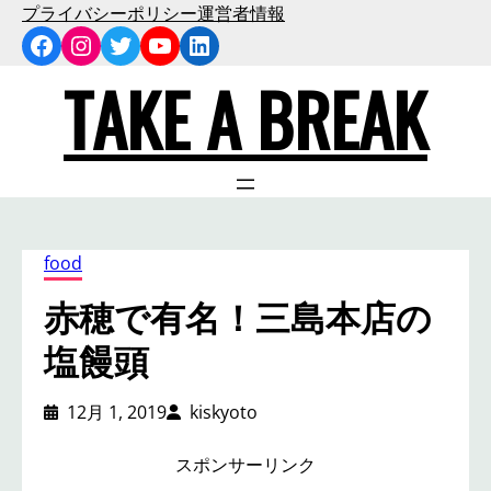
内
プライバシーポリシー
運営者情報
Facebook
Instagram
Twitter
YouTube
LinkedIn
容
を
TAKE A BREAK
ス
キ
ッ
プ
food
赤穂で有名！三島本店の
塩饅頭
12月 1, 2019
kiskyoto
スポンサーリンク