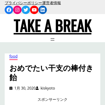
内
プライバシーポリシー
運営者情報
Facebook
Instagram
Twitter
YouTube
LinkedIn
容
を
TAKE A BREAK
ス
キ
ッ
プ
food
おめでたい干支の棒付き
飴
1月 30, 2020
kiskyoto
スポンサーリンク