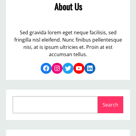
About Us
Sed gravida lorem eget neque facilisis, sed
fringilla nisl eleifend. Nunc finibus pellentesque
nisi, at is ipsum ultricies et. Proin at est
accumsan tellus.
Facebook
Instagram
Twitter
YouTube
LinkedIn
S
Search
e
a
r
c