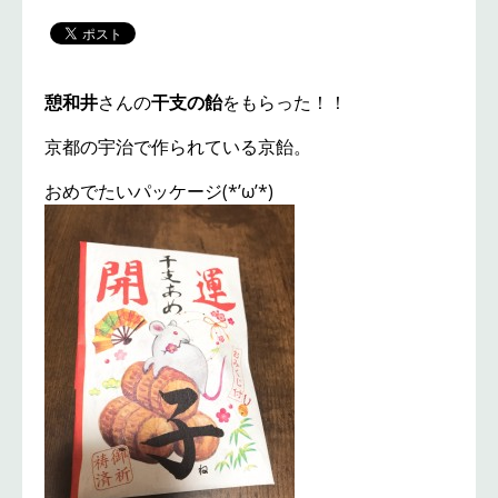
憩和井
さんの
干支の飴
をもらった！！
京都の宇治で作られている京飴。
おめでたいパッケージ(*’ω’*)