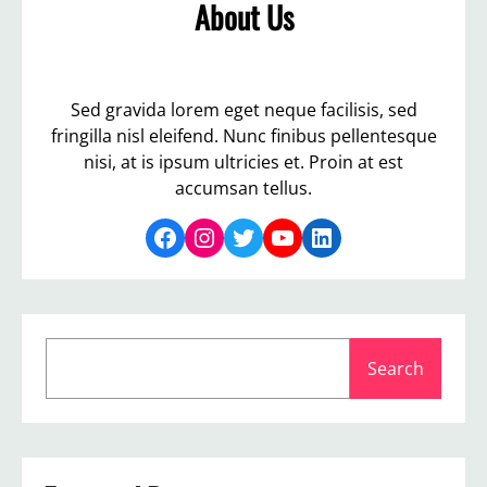
About Us
Sed gravida lorem eget neque facilisis, sed
fringilla nisl eleifend. Nunc finibus pellentesque
nisi, at is ipsum ultricies et. Proin at est
accumsan tellus.
Facebook
Instagram
Twitter
YouTube
LinkedIn
S
Search
e
a
r
c
h