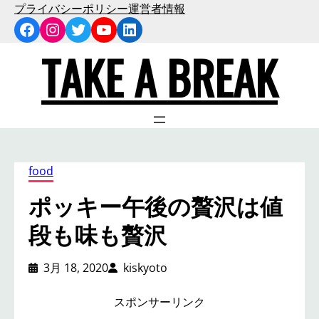
内
プライバシーポリシー
運営者情報
Facebook
Instagram
Twitter
YouTube
LinkedIn
容
を
TAKE A BREAK
ス
キ
ッ
プ
food
ポッキー午後の贅沢は値
段も味も贅沢
3月 18, 2020
kiskyoto
スポンサーリンク