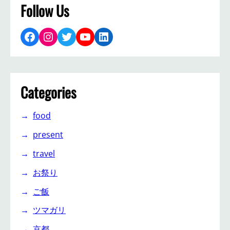
Follow Us
Facebook
Instagram
Twitter
YouTube
LinkedIn
Categories
food
present
travel
お祭り
ご飯
ツマガリ
京都