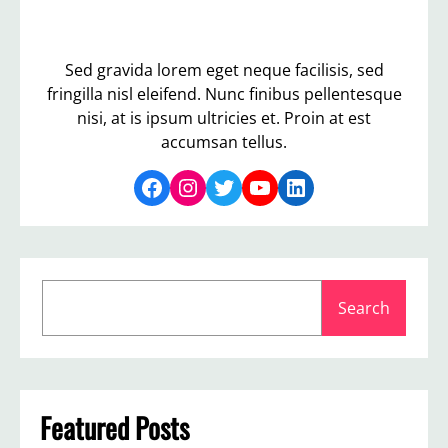
Sed gravida lorem eget neque facilisis, sed
fringilla nisl eleifend. Nunc finibus pellentesque
nisi, at is ipsum ultricies et. Proin at est
accumsan tellus.
Facebook
Instagram
Twitter
YouTube
LinkedIn
S
Search
e
a
r
c
h
Featured Posts