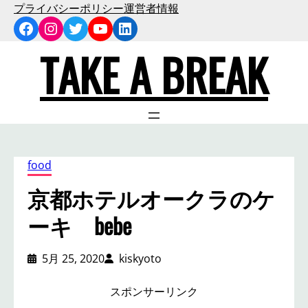
内
プライバシーポリシー
運営者情報
Facebook
Instagram
Twitter
YouTube
LinkedIn
容
を
TAKE A BREAK
ス
キ
ッ
プ
food
京都ホテルオークラのケ
ーキ bebe
5月 25, 2020
kiskyoto
スポンサーリンク