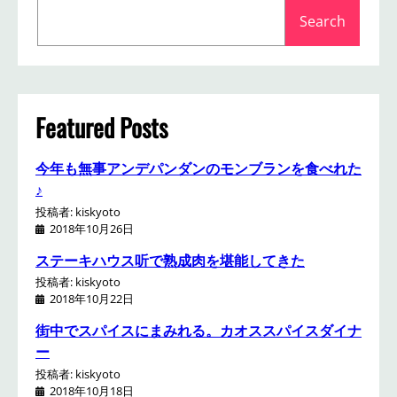
S
Search
e
a
r
c
h
Featured Posts
今年も無事アンデパンダンのモンブランを食べれた
♪
投稿者: kiskyoto
2018年10月26日
ステーキハウス听で熟成肉を堪能してきた
投稿者: kiskyoto
2018年10月22日
街中でスパイスにまみれる。カオススパイスダイナ
ー
投稿者: kiskyoto
2018年10月18日