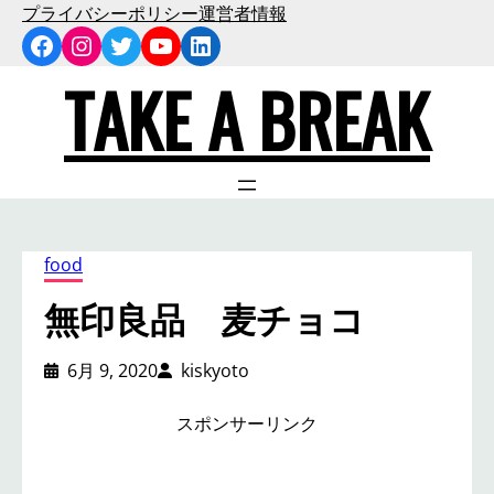
内
プライバシーポリシー
運営者情報
Facebook
Instagram
Twitter
YouTube
LinkedIn
容
を
TAKE A BREAK
ス
キ
ッ
プ
food
無印良品 麦チョコ
6月 9, 2020
kiskyoto
スポンサーリンク