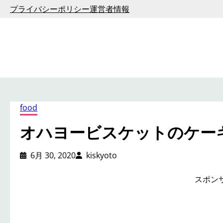
内
プライバシーポリシー
運営者情報
容
を
ス
キ
ッ
プ
food
オハヨービスケットのケー
6月 30, 2020
kiskyoto
スポン