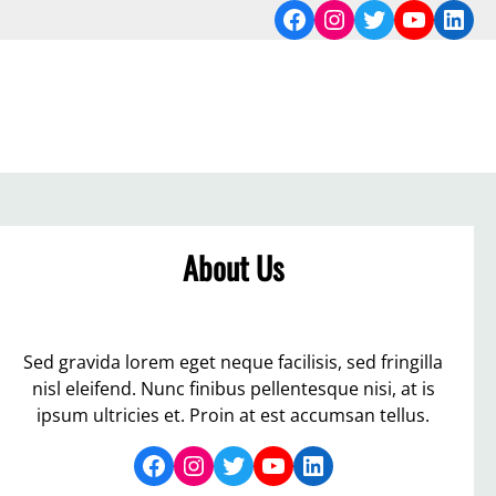
Facebook
Instagram
Twitter
YouTub
Link
About Us
Sed gravida lorem eget neque facilisis, sed fringilla
nisl eleifend. Nunc finibus pellentesque nisi, at is
ipsum ultricies et. Proin at est accumsan tellus.
Facebook
Instagram
Twitter
YouTube
LinkedIn