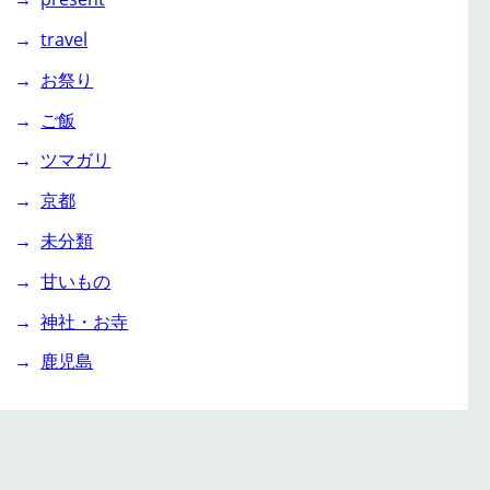
travel
お祭り
ご飯
ツマガリ
京都
未分類
甘いもの
神社・お寺
鹿児島