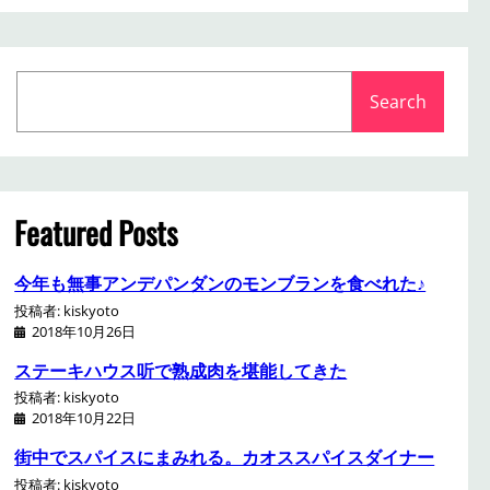
S
Search
e
a
r
c
h
Featured Posts
今年も無事アンデパンダンのモンブランを食べれた♪
投稿者: kiskyoto
2018年10月26日
ステーキハウス听で熟成肉を堪能してきた
投稿者: kiskyoto
2018年10月22日
街中でスパイスにまみれる。カオススパイスダイナー
投稿者: kiskyoto