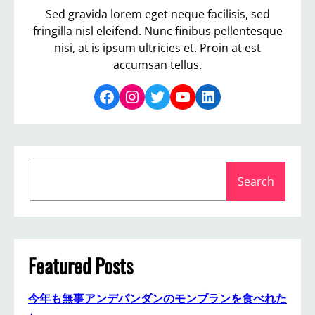
Sed gravida lorem eget neque facilisis, sed
fringilla nisl eleifend. Nunc finibus pellentesque
nisi, at is ipsum ultricies et. Proin at est
accumsan tellus.
Facebook
Instagram
Twitter
YouTube
LinkedIn
S
Search
e
a
r
c
h
Featured Posts
今年も無事アンデパンダンのモンブランを食べれた
♪