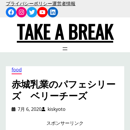
内
プライバシーポリシー
運営者情報
Facebook
Instagram
Twitter
YouTube
LinkedIn
容
を
TAKE A BREAK
ス
キ
ッ
プ
food
赤城乳業のパフェシリー
ズ ベリーチーズ
7月 6, 2020
kiskyoto
スポンサーリンク