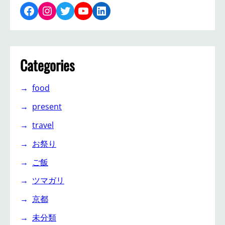
Facebook
Instagram
Twitter
YouTube
LinkedIn
Categories
food
present
travel
お祭り
ご飯
ツマガリ
京都
未分類