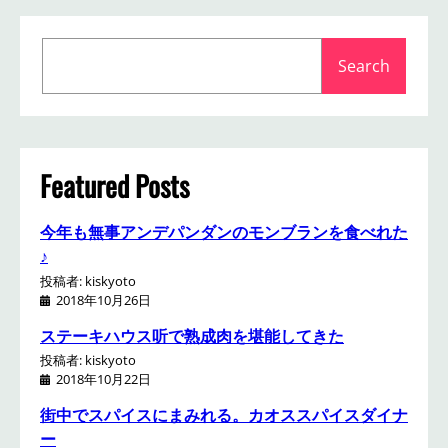
S
Search
e
a
r
c
h
Featured Posts
今年も無事アンデパンダンのモンブランを食べれた
♪
投稿者: kiskyoto
2018年10月26日
ステーキハウス听で熟成肉を堪能してきた
投稿者: kiskyoto
2018年10月22日
街中でスパイスにまみれる。カオススパイスダイナ
ー