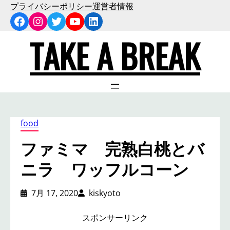
内
プライバシーポリシー
運営者情報
Facebook
Instagram
Twitter
YouTube
LinkedIn
容
を
TAKE A BREAK
ス
キ
ッ
プ
food
ファミマ 完熟白桃とバ
ニラ ワッフルコーン
7月 17, 2020
kiskyoto
スポンサーリンク