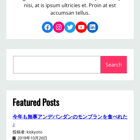
nisi, at is ipsum ultricies et. Proin at est
accumsan tellus.
Facebook
Instagram
Twitter
YouTube
LinkedIn
S
Search
e
a
r
c
h
Featured Posts
今年も無事アンデパンダンのモンブランを食べれた
♪
投稿者: kiskyoto
2018年10月26日