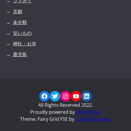
ツマガリ
京都
未分類
甘いもの
神社・お寺
鹿児島
Facebook
Twitter
Instagram
YouTube
LinkedIn
All Rights Reserved 2022.
Proudly powered by
WordPress
Theme: Fairy Grid FSE by
Candid Themes.