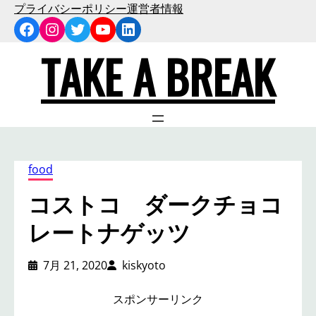
内
プライバシーポリシー
運営者情報
Facebook
Instagram
Twitter
YouTube
LinkedIn
容
を
TAKE A BREAK
ス
キ
ッ
プ
food
コストコ ダークチョコ
レートナゲッツ
7月 21, 2020
kiskyoto
スポンサーリンク