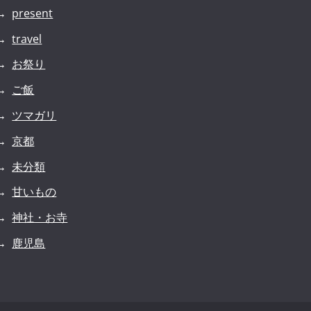
present
travel
お祭り
ご飯
ツマガリ
京都
未分類
甘いもの
神社・お寺
鹿児島