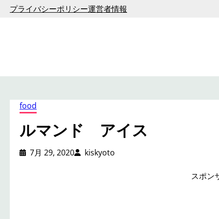
内
プライバシーポリシー
運営者情報
容
を
ス
キ
ッ
プ
food
ルマンド アイス
7月 29, 2020
kiskyoto
スポン