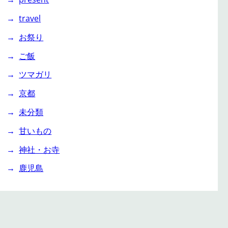
travel
お祭り
ご飯
ツマガリ
京都
未分類
甘いもの
神社・お寺
鹿児島