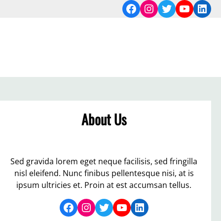
Facebook
Instagram
Twitter
YouTub
Link
About Us
Sed gravida lorem eget neque facilisis, sed fringilla
nisl eleifend. Nunc finibus pellentesque nisi, at is
ipsum ultricies et. Proin at est accumsan tellus.
Facebook
Instagram
Twitter
YouTube
LinkedIn