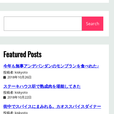
S
Search
e
a
r
c
h
Featured Posts
今年も無事アンデパンダンのモンブランを食べれた♪
投稿者: kiskyoto
2018年10月26日
ステーキハウス听で熟成肉を堪能してきた
投稿者: kiskyoto
2018年10月22日
街中でスパイスにまみれる。カオススパイスダイナー
投稿者: kiskyoto