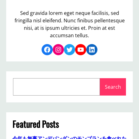
Sed gravida lorem eget neque facilisis, sed
fringilla nisl eleifend. Nunc finibus pellentesque
nisi, at is ipsum ultricies et. Proin at est
accumsan tellus.
Facebook
Instagram
Twitter
YouTube
LinkedIn
S
Search
e
a
r
c
h
Featured Posts
今年も無事アンデパンダンのモンブランを食べれた