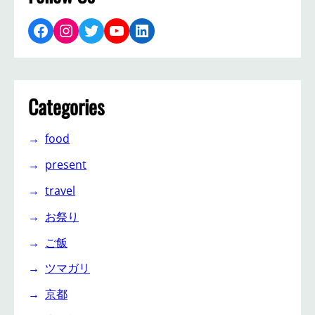
Facebook
Instagram
Twitter
YouTube
LinkedIn
Categories
food
present
travel
お祭り
ご飯
ツマガリ
京都