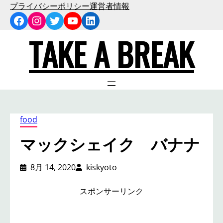
内
プライバシーポリシー
運営者情報
Facebook
Instagram
Twitter
YouTube
LinkedIn
容
を
TAKE A BREAK
ス
キ
ッ
プ
food
マックシェイク バナナ
8月 14, 2020
kiskyoto
スポンサーリンク