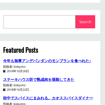
S
Search
e
a
r
c
h
Featured Posts
今年も無事アンデパンダンのモンブランを食べれた♪
投稿者: kiskyoto
2018年10月26日
ステーキハウス听で熟成肉を堪能してきた
投稿者: kiskyoto
2018年10月22日
街中でスパイスにまみれる。カオススパイスダイナー
投稿者: kiskyoto