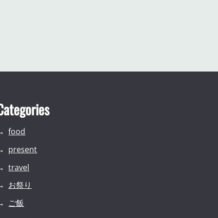
Categories
food
present
travel
お祭り
ご飯