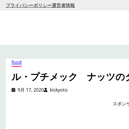
内
プライバシーポリシー
運営者情報
容
を
ス
キ
ッ
プ
food
ル・プチメック ナッツの
9月 17, 2020
kiskyoto
スポン