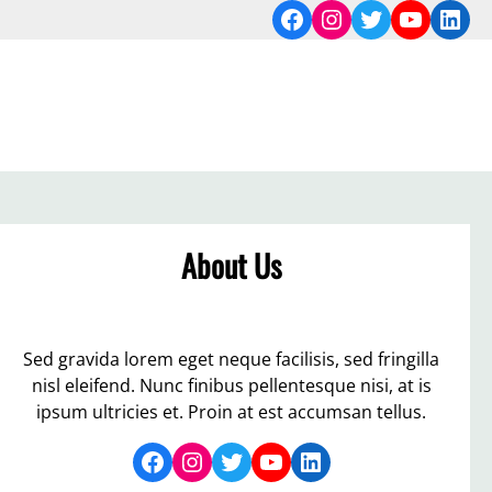
Facebook
Instagram
Twitter
YouTub
Link
About Us
Sed gravida lorem eget neque facilisis, sed fringilla
nisl eleifend. Nunc finibus pellentesque nisi, at is
ipsum ultricies et. Proin at est accumsan tellus.
Facebook
Instagram
Twitter
YouTube
LinkedIn