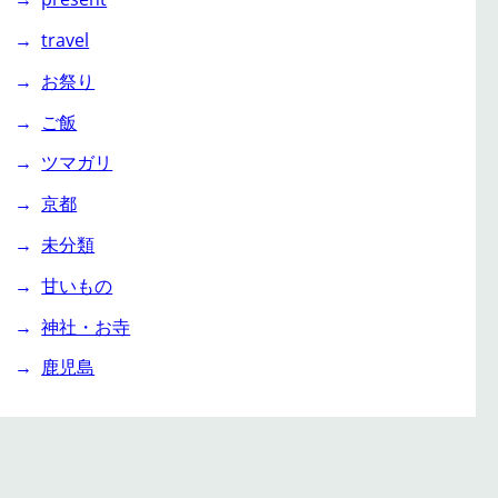
travel
お祭り
ご飯
ツマガリ
京都
未分類
甘いもの
神社・お寺
鹿児島