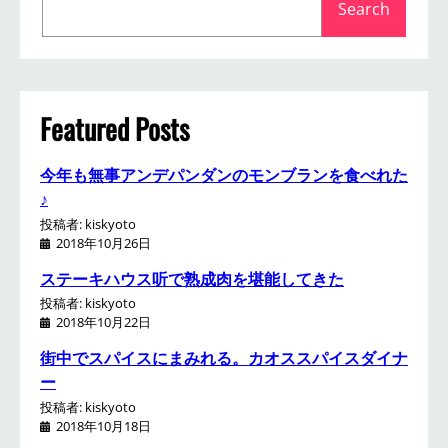
Search
e
a
r
c
h
Featured Posts
今年も無事アンデパンダンのモンブランを食べれた
♪
投稿者: kiskyoto
2018年10月26日
ステーキハウス听で熟成肉を堪能してきた
投稿者: kiskyoto
2018年10月22日
街中でスパイスにまみれる。カオススパイスダイナ
ー
投稿者: kiskyoto
2018年10月18日