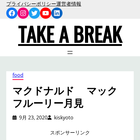
内
プライバシーポリシー
運営者情報
Facebook
Instagram
Twitter
YouTube
LinkedIn
容
を
TAKE A BREAK
ス
キ
ッ
プ
food
マクドナルド マック
フルーリー月見
9月 23, 2020
kiskyoto
スポンサーリンク