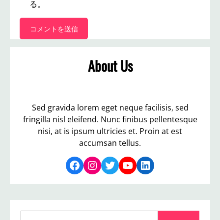
る。
About Us
Sed gravida lorem eget neque facilisis, sed
fringilla nisl eleifend. Nunc finibus pellentesque
nisi, at is ipsum ultricies et. Proin at est
accumsan tellus.
Facebook
Instagram
Twitter
YouTube
LinkedIn
S