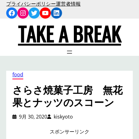
内
プライバシーポリシー
運営者情報
Facebook
Instagram
Twitter
YouTube
LinkedIn
容
を
TAKE A BREAK
ス
キ
ッ
プ
food
さらさ焼菓子工房 無花
果とナッツのスコーン
9月 30, 2020
kiskyoto
スポンサーリンク