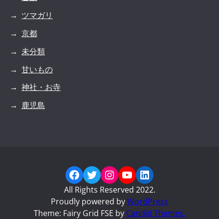
ツマガリ
京都
未分類
甘いもの
神社・お寺
鹿児島
Facebook
Twitter
Instagram
YouTube
LinkedIn
All Rights Reserved 2022.
Proudly powered by
WordPress
Theme: Fairy Grid FSE by
Candid Themes.