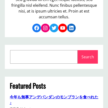
fringilla nisl eleifend. Nunc finibus pellentesque
nisi, at is ipsum ultricies et. Proin at est
accumsan tellus.
Facebook
Instagram
Twitter
YouTube
LinkedIn
S
Search
e
a
r
c
h
Featured Posts
今年も無事アンデパンダンのモンブランを食べれた
♪