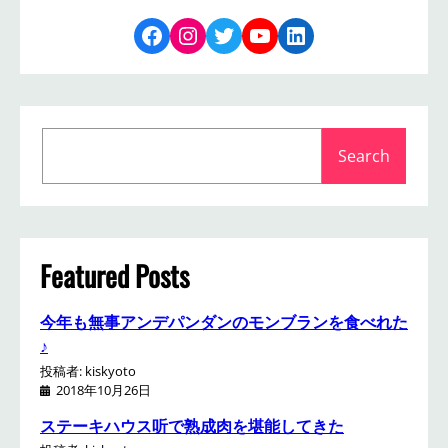
Facebook
Instagram
Twitter
YouTube
LinkedIn
S
Search
e
a
r
c
h
Featured Posts
今年も無事アンデパンダンのモンブランを食べれた
♪
投稿者: kiskyoto
2018年10月26日
ステーキハウス听で熟成肉を堪能してきた