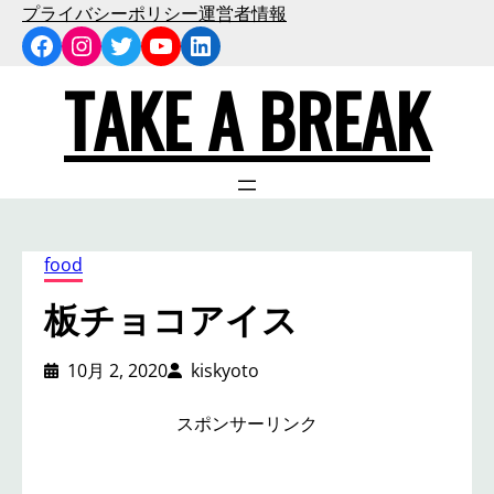
内
プライバシーポリシー
運営者情報
Facebook
Instagram
Twitter
YouTube
LinkedIn
容
を
TAKE A BREAK
ス
キ
ッ
プ
food
板チョコアイス
10月 2, 2020
kiskyoto
スポンサーリンク