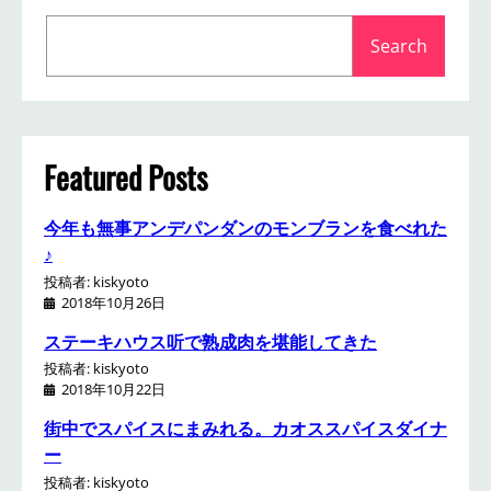
S
Search
e
a
r
c
h
Featured Posts
今年も無事アンデパンダンのモンブランを食べれた
♪
投稿者: kiskyoto
2018年10月26日
ステーキハウス听で熟成肉を堪能してきた
投稿者: kiskyoto
2018年10月22日
街中でスパイスにまみれる。カオススパイスダイナ
ー
投稿者: kiskyoto