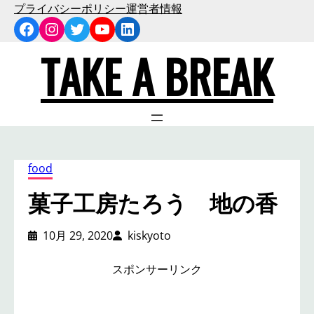
内
プライバシーポリシー
運営者情報
Facebook
Instagram
Twitter
YouTube
LinkedIn
容
を
TAKE A BREAK
ス
キ
ッ
プ
food
菓子工房たろう 地の香
10月 29, 2020
kiskyoto
スポンサーリンク