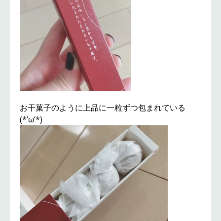
お干菓子のように上品に一粒ずつ包まれている
(*’ω’*)