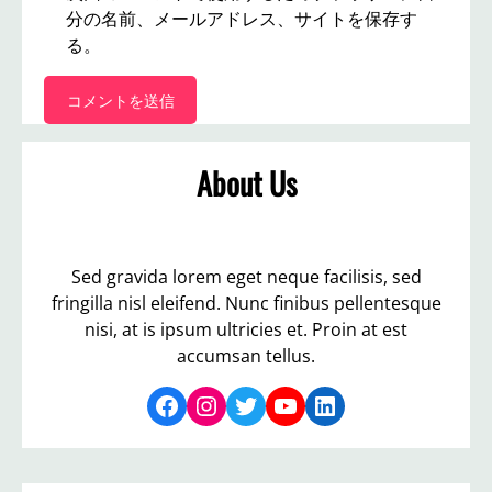
分の名前、メールアドレス、サイトを保存す
る。
About Us
Sed gravida lorem eget neque facilisis, sed
fringilla nisl eleifend. Nunc finibus pellentesque
nisi, at is ipsum ultricies et. Proin at est
accumsan tellus.
Facebook
Instagram
Twitter
YouTube
LinkedIn