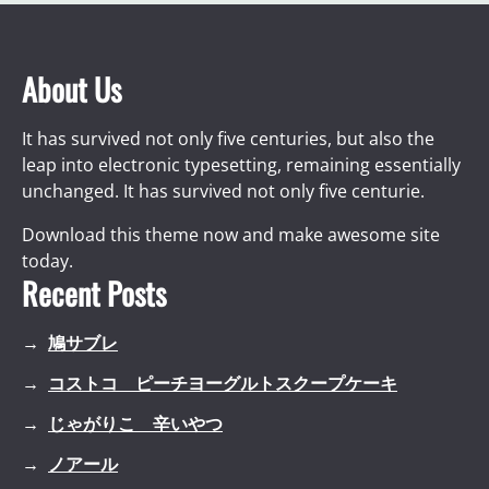
About Us
It has survived not only five centuries, but also the
leap into electronic typesetting, remaining essentially
unchanged. It has survived not only five centurie.
Download this theme now and make awesome site
today.
Recent Posts
鳩サブレ
コストコ ピーチヨーグルトスクープケーキ
じゃがりこ 辛いやつ
ノアール