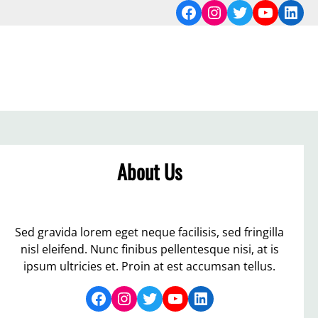
Facebook
Instagram
Twitter
YouTub
Link
About Us
Sed gravida lorem eget neque facilisis, sed fringilla
nisl eleifend. Nunc finibus pellentesque nisi, at is
ipsum ultricies et. Proin at est accumsan tellus.
Facebook
Instagram
Twitter
YouTube
LinkedIn