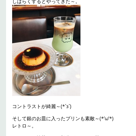
しばらくするとやってきた～。
コントラストが綺麗～(*´з`)
そして銀のお皿に入ったプリンも素敵～(*’ω’*)
レトロ～。