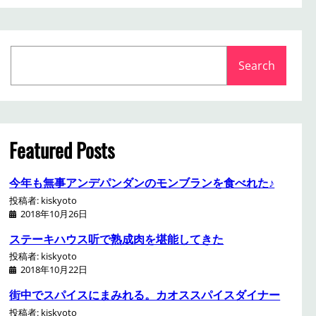
S
Search
e
a
r
c
h
Featured Posts
今年も無事アンデパンダンのモンブランを食べれた♪
投稿者: kiskyoto
2018年10月26日
ステーキハウス听で熟成肉を堪能してきた
投稿者: kiskyoto
2018年10月22日
街中でスパイスにまみれる。カオススパイスダイナー
投稿者: kiskyoto