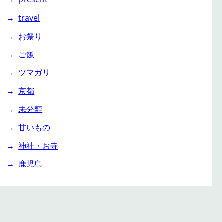
travel
お祭り
ご飯
ツマガリ
京都
未分類
甘いもの
神社・お寺
鹿児島