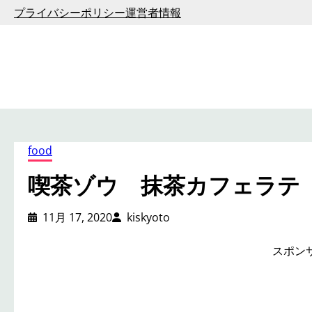
内
プライバシーポリシー
運営者情報
容
を
ス
キ
ッ
プ
food
喫茶ゾウ 抹茶カフェラテ
11月 17, 2020
kiskyoto
スポン