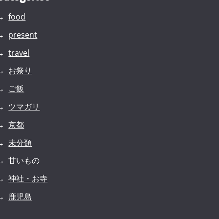
food
present
travel
お祭り
ご飯
ツマガリ
京都
未分類
甘いもの
神社・お寺
鹿児島