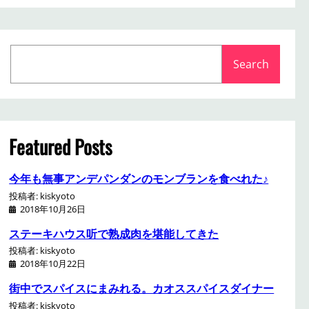
S
Search
e
a
r
c
h
Featured Posts
今年も無事アンデパンダンのモンブランを食べれた♪
投稿者: kiskyoto
2018年10月26日
ステーキハウス听で熟成肉を堪能してきた
投稿者: kiskyoto
2018年10月22日
街中でスパイスにまみれる。カオススパイスダイナー
投稿者: kiskyoto