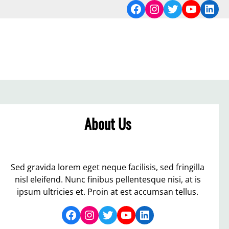
Facebook
Instagram
Twitter
YouTub
Link
About Us
Sed gravida lorem eget neque facilisis, sed fringilla
nisl eleifend. Nunc finibus pellentesque nisi, at is
ipsum ultricies et. Proin at est accumsan tellus.
Facebook
Instagram
Twitter
YouTube
LinkedIn