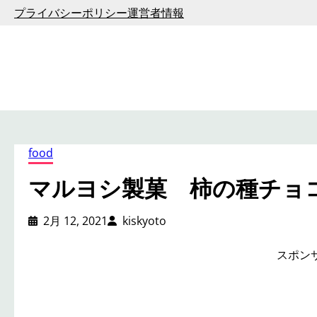
内
プライバシーポリシー
運営者情報
容
を
ス
キ
ッ
プ
food
マルヨシ製菓 柿の種チョ
2月 12, 2021
kiskyoto
スポン