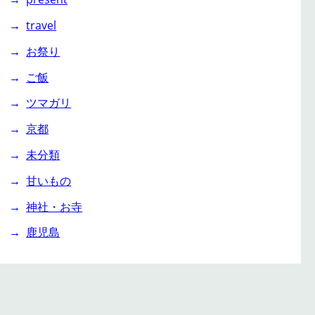
travel
お祭り
ご飯
ツマガリ
京都
未分類
甘いもの
神社・お寺
鹿児島