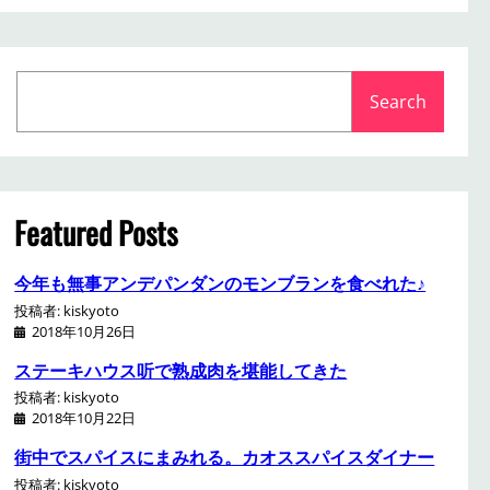
S
Search
e
a
r
c
h
Featured Posts
今年も無事アンデパンダンのモンブランを食べれた♪
投稿者: kiskyoto
2018年10月26日
ステーキハウス听で熟成肉を堪能してきた
投稿者: kiskyoto
2018年10月22日
街中でスパイスにまみれる。カオススパイスダイナー
投稿者: kiskyoto