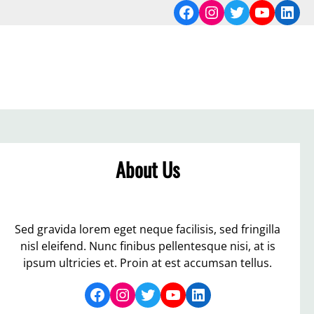
Facebook
Instagram
Twitter
YouTub
Link
About Us
Sed gravida lorem eget neque facilisis, sed fringilla
nisl eleifend. Nunc finibus pellentesque nisi, at is
ipsum ultricies et. Proin at est accumsan tellus.
Facebook
Instagram
Twitter
YouTube
LinkedIn