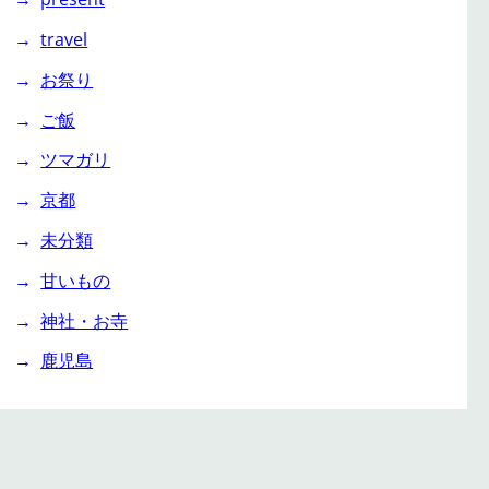
travel
お祭り
ご飯
ツマガリ
京都
未分類
甘いもの
神社・お寺
鹿児島