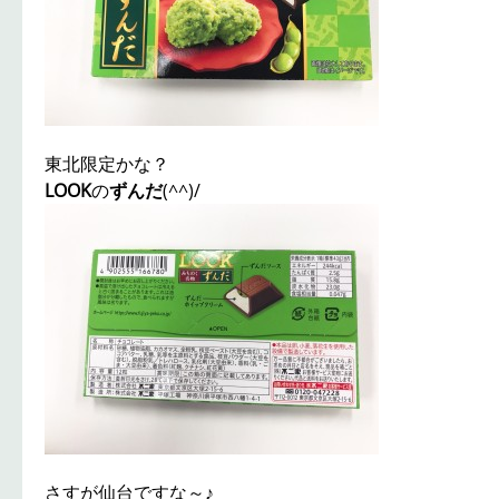
東北限定かな？
LOOK
の
ずんだ
(^^)/
さすが仙台ですな～♪