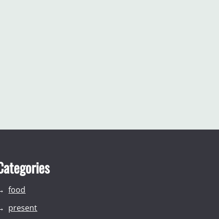
Categories
food
present