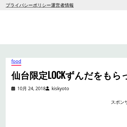
内
プライバシーポリシー
運営者情報
容
を
ス
キ
ッ
プ
food
仙台限定LOCKずんだをもら
10月 24, 2018
kiskyoto
スポン