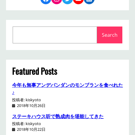
S
Search
e
a
r
c
h
Featured Posts
今年も無事アンデパンダンのモンブランを食べれた
♪
投稿者: kiskyoto
2018年10月26日
ステーキハウス听で熟成肉を堪能してきた
投稿者: kiskyoto
2018年10月22日