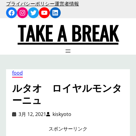
内
プライバシーポリシー
運営者情報
Facebook
Instagram
Twitter
YouTube
LinkedIn
容
を
TAKE A BREAK
ス
キ
ッ
プ
food
ルタオ ロイヤルモンタ
ーニュ
3月 12, 2021
kiskyoto
スポンサーリンク