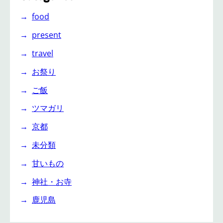
food
present
travel
お祭り
ご飯
ツマガリ
京都
未分類
甘いもの
神社・お寺
鹿児島