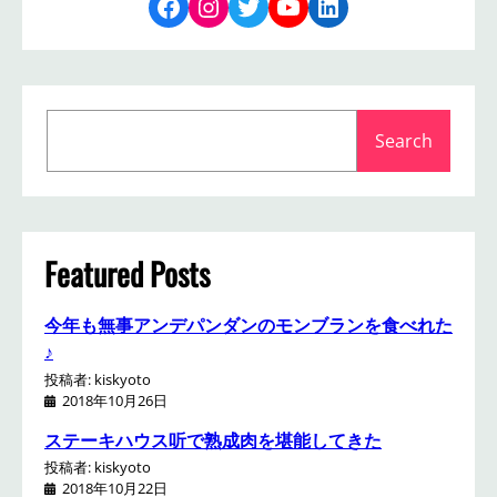
Facebook
Instagram
Twitter
YouTube
LinkedIn
S
Search
e
a
r
c
h
Featured Posts
今年も無事アンデパンダンのモンブランを食べれた
♪
投稿者: kiskyoto
2018年10月26日
ステーキハウス听で熟成肉を堪能してきた
投稿者: kiskyoto
2018年10月22日