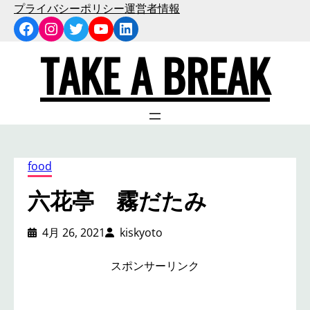
内
プライバシーポリシー
運営者情報
Facebook
Instagram
Twitter
YouTube
LinkedIn
容
を
TAKE A BREAK
ス
キ
ッ
プ
food
六花亭 霧だたみ
4月 26, 2021
kiskyoto
スポンサーリンク