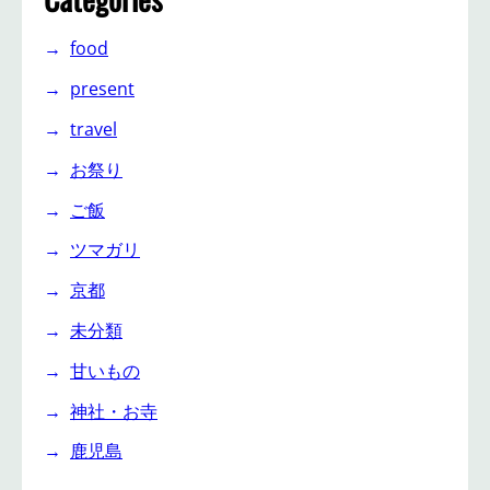
food
present
travel
お祭り
ご飯
ツマガリ
京都
未分類
甘いもの
神社・お寺
鹿児島