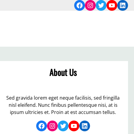
Facebook
Instagram
Twitter
YouTub
Link
About Us
Sed gravida lorem eget neque facilisis, sed fringilla
nisl eleifend. Nunc finibus pellentesque nisi, at is
ipsum ultricies et. Proin at est accumsan tellus.
Facebook
Instagram
Twitter
YouTube
LinkedIn