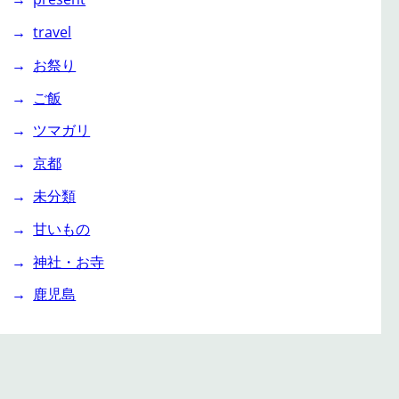
travel
お祭り
ご飯
ツマガリ
京都
未分類
甘いもの
神社・お寺
鹿児島