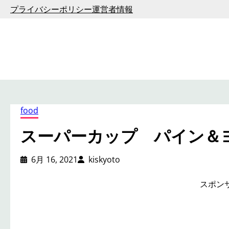
内
プライバシーポリシー
運営者情報
容
を
ス
キ
ッ
プ
food
スーパーカップ パイン＆
6月 16, 2021
kiskyoto
スポン