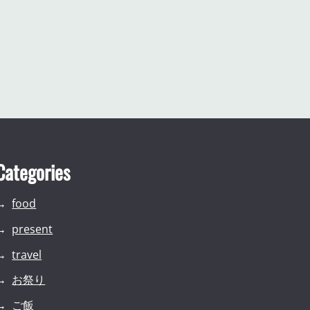
Categories
food
present
travel
お祭り
ご飯