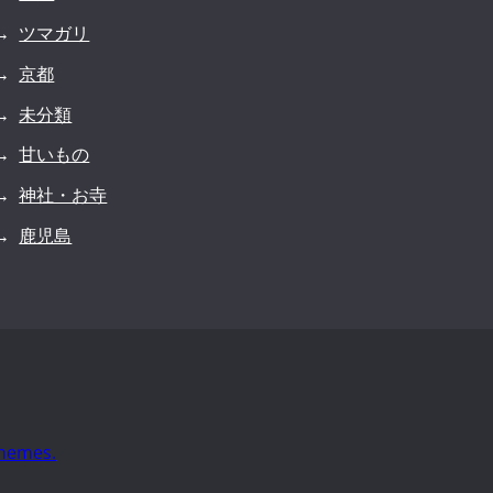
ツマガリ
京都
未分類
甘いもの
神社・お寺
鹿児島
hemes.