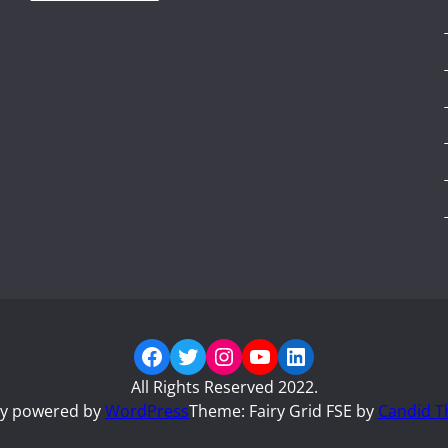
Facebook
Twitter
Instagram
YouTube
LinkedIn
All Rights Reserved 2022.
ly powered by
WordPress
Theme: Fairy Grid FSE by
Candid T