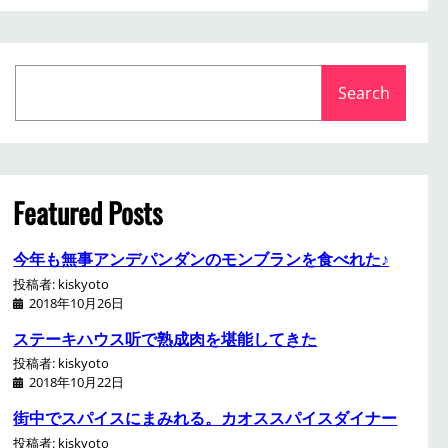
S
Search
e
a
r
c
h
Featured Posts
今年も無事アンデパンダンのモンブランを食べれた♪
投稿者: kiskyoto
2018年10月26日
ステーキハウス听で熟成肉を堪能してきた
投稿者: kiskyoto
2018年10月22日
街中でスパイスにまみれる。カオススパイスダイナー
投稿者: kiskyoto