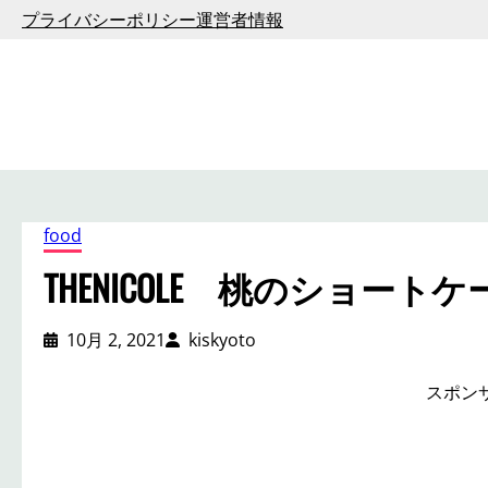
内
プライバシーポリシー
運営者情報
容
を
ス
キ
ッ
プ
food
THENICOLE 桃のショートケ
10月 2, 2021
kiskyoto
スポン