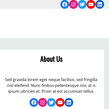
Facebook
Instagram
Twitter
YouTub
Link
About Us
Sed gravida lorem eget neque facilisis, sed fringilla
nisl eleifend. Nunc finibus pellentesque nisi, at is
ipsum ultricies et. Proin at est accumsan tellus.
Facebook
Instagram
Twitter
YouTube
LinkedIn