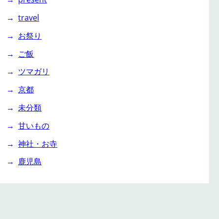
travel
お祭り
ご飯
ツマガリ
京都
未分類
甘いもの
神社・お寺
鹿児島