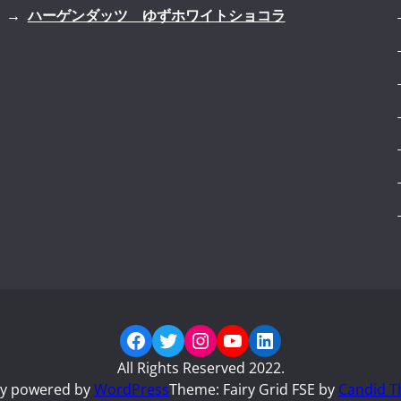
ハーゲンダッツ ゆずホワイトショコラ
Facebook
Twitter
Instagram
YouTube
LinkedIn
All Rights Reserved 2022.
ly powered by
WordPress
Theme: Fairy Grid FSE by
Candid T