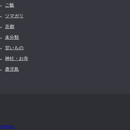
ご飯
ツマガリ
京都
未分類
甘いもの
神社・お寺
鹿児島
hemes.