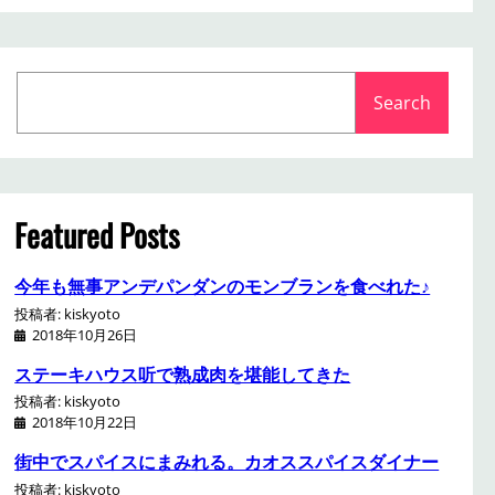
S
Search
e
a
r
c
h
Featured Posts
今年も無事アンデパンダンのモンブランを食べれた♪
投稿者: kiskyoto
2018年10月26日
ステーキハウス听で熟成肉を堪能してきた
投稿者: kiskyoto
2018年10月22日
街中でスパイスにまみれる。カオススパイスダイナー
投稿者: kiskyoto