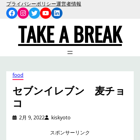
内
プライバシーポリシー
運営者情報
Facebook
Instagram
Twitter
YouTube
LinkedIn
容
を
TAKE A BREAK
ス
キ
ッ
プ
food
セブンイレブン 麦チョ
コ
2月 9, 2022
kiskyoto
スポンサーリンク