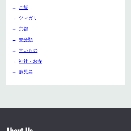
ご飯
ツマガリ
京都
未分類
甘いもの
神社・お寺
鹿児島
About Us