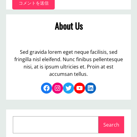
About Us
Sed gravida lorem eget neque facilisis, sed
fringilla nisl eleifend. Nunc finibus pellentesque
nisi, at is ipsum ultricies et. Proin at est
accumsan tellus.
Facebook
Instagram
Twitter
YouTube
LinkedIn
S
Search
e
a