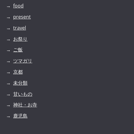
food
present
travel
お祭り
ご飯
ツマガリ
京都
未分類
甘いもの
神社・お寺
鹿児島