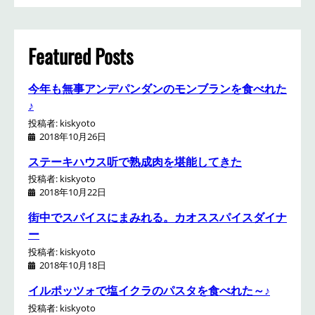
r
c
h
Featured Posts
今年も無事アンデパンダンのモンブランを食べれた
♪
投稿者: kiskyoto
2018年10月26日
ステーキハウス听で熟成肉を堪能してきた
投稿者: kiskyoto
2018年10月22日
街中でスパイスにまみれる。カオススパイスダイナ
ー
投稿者: kiskyoto
2018年10月18日
イルポッツォで塩イクラのパスタを食べれた～♪
投稿者: kiskyoto