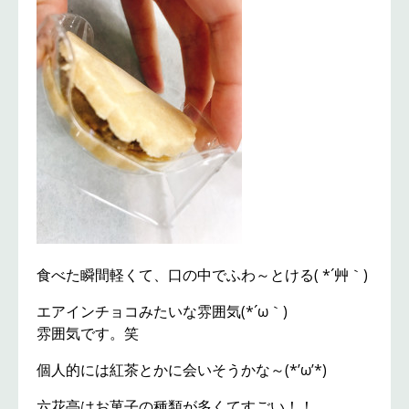
食べた瞬間軽くて、口の中でふわ～とける( *´艸｀)
エアインチョコみたいな雰囲気(*´ω｀)
雰囲気です。笑
個人的には紅茶とかに会いそうかな～(*’ω’*)
六花亭はお菓子の種類が多くてすごい！！