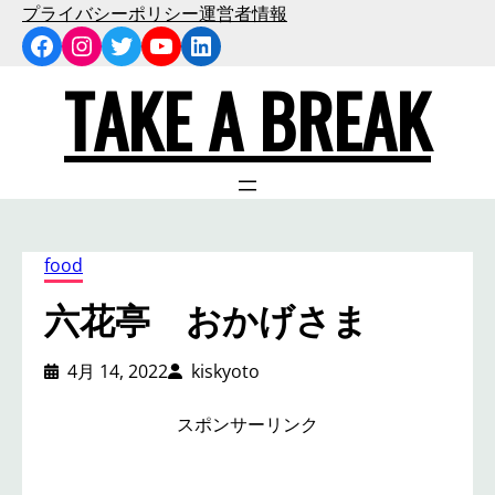
内
プライバシーポリシー
運営者情報
Facebook
Instagram
Twitter
YouTube
LinkedIn
容
を
TAKE A BREAK
ス
キ
ッ
プ
food
六花亭 おかげさま
4月 14, 2022
kiskyoto
スポンサーリンク