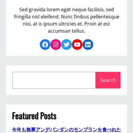
Sed gravida lorem eget neque facilisis, sed
fringilla nisl eleifend. Nunc finibus pellentesque
nisi, at is ipsum ultricies et. Proin at est
accumsan tellus.
Facebook
Instagram
Twitter
YouTube
LinkedIn
S
Search
e
a
r
c
h
Featured Posts
今年も無事アンデパンダンのモンブランを食べれた