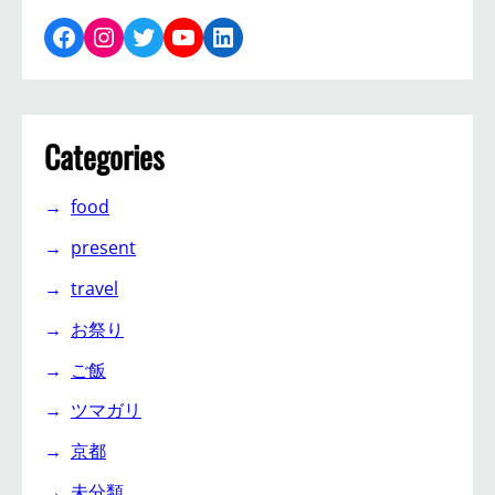
Facebook
Instagram
Twitter
YouTube
LinkedIn
Categories
food
present
travel
お祭り
ご飯
ツマガリ
京都
未分類