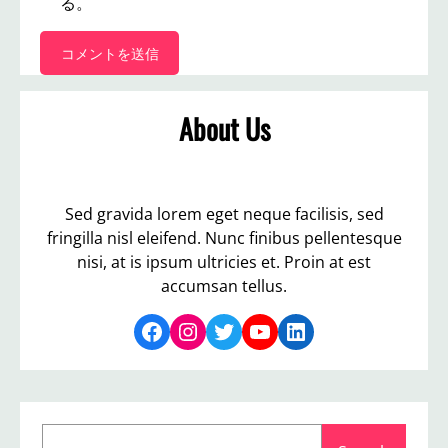
る。
About Us
Sed gravida lorem eget neque facilisis, sed
fringilla nisl eleifend. Nunc finibus pellentesque
nisi, at is ipsum ultricies et. Proin at est
accumsan tellus.
Facebook
Instagram
Twitter
YouTube
LinkedIn
S