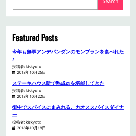
Search
e
a
r
c
h
Featured Posts
今年も無事アンデパンダンのモンブランを食べれた
♪
投稿者: kiskyoto
2018年10月26日
ステーキハウス听で熟成肉を堪能してきた
投稿者: kiskyoto
2018年10月22日
街中でスパイスにまみれる。カオススパイスダイナ
ー
投稿者: kiskyoto
2018年10月18日