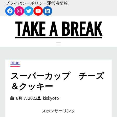
内
プライバシーポリシー
運営者情報
Facebook
Instagram
Twitter
YouTube
LinkedIn
容
を
TAKE A BREAK
ス
キ
ッ
プ
food
スーパーカップ チーズ
＆クッキー
6月 7, 2022
kiskyoto
スポンサーリンク