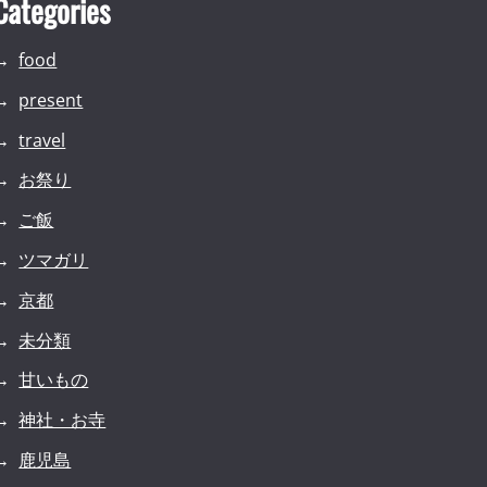
Categories
food
present
travel
お祭り
ご飯
ツマガリ
京都
未分類
甘いもの
神社・お寺
鹿児島