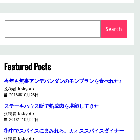
S
Search
e
a
r
c
h
Featured Posts
今年も無事アンデパンダンのモンブランを食べれた♪
投稿者: kiskyoto
2018年10月26日
ステーキハウス听で熟成肉を堪能してきた
投稿者: kiskyoto
2018年10月22日
街中でスパイスにまみれる。カオススパイスダイナー
投稿者: kiskyoto