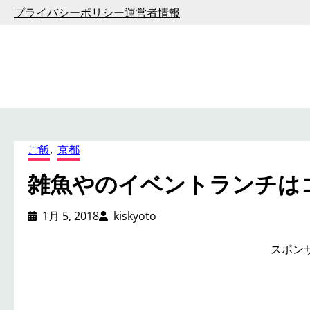
内
プライバシーポリシー
運営者情報
容
を
ス
キ
ッ
プ
ご飯
, 
京都
雑魚やのイベントランチは
1月 5, 2018
kiskyoto
スポン