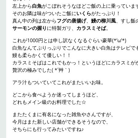
左上から
白魚
がこぼれそうなほどご飯の上に乗っていま
そのお隣は味がついたご飯に
いくら
がたっぷり！
真ん中の列は左から
フグの唐揚げ
、
鰻の柳川風
、すし飯
サーモンの握り
に特製ガリ、
カラスミそば
。
これが1000円とは申し訳なくなるぐらい豪華(*’ω’*)
白魚なんてぷりっぷりでこんなに大きい白魚はテレビで
鰻も柔らかくて優しい！！
カラスミそばはこれでもかっ！というほどにカラスミが
贅沢の極みでした( *´艸｀)
アラ汁もついていてこれがまたいいお味。
どこから食べようか迷ってしまうほど、
どれもメイン級のお料理でした☆
またたくまに有名になった雑魚やさんですが、
今月はまた新しい店舗ができるそうなので、
そちらにも行ってみたいですね♪