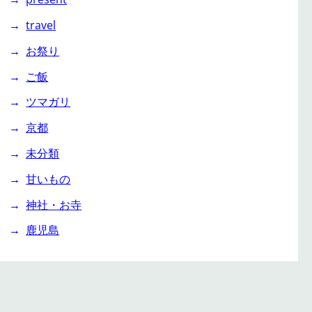
travel
お祭り
ご飯
ツマガリ
京都
未分類
甘いもの
神社・お寺
鹿児島