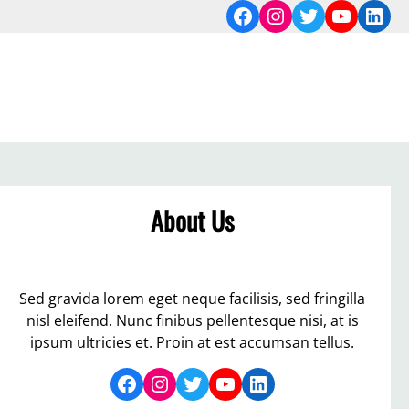
Facebook
Instagram
Twitter
YouTub
Link
About Us
Sed gravida lorem eget neque facilisis, sed fringilla
nisl eleifend. Nunc finibus pellentesque nisi, at is
ipsum ultricies et. Proin at est accumsan tellus.
Facebook
Instagram
Twitter
YouTube
LinkedIn