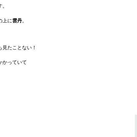
す。
の上に
雲丹
。
も見たことない！
かかっていて