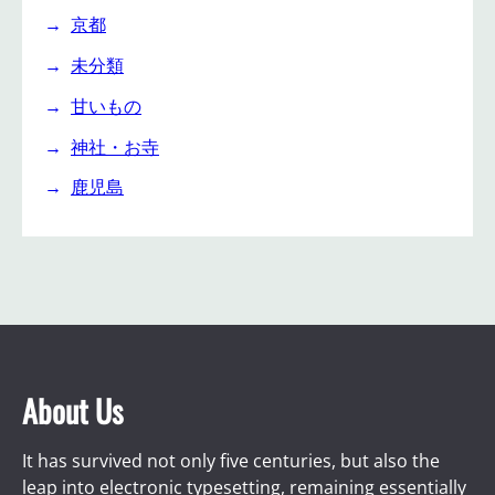
京都
未分類
甘いもの
神社・お寺
鹿児島
About Us
It has survived not only five centuries, but also the
leap into electronic typesetting, remaining essentially