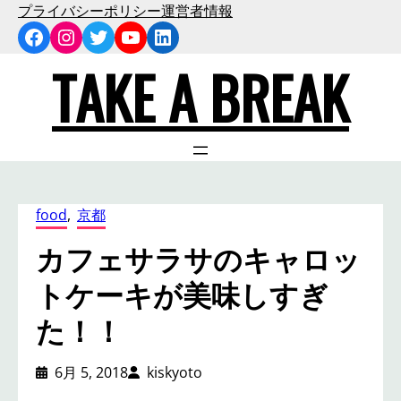
内
プライバシーポリシー
運営者情報
Facebook
Instagram
Twitter
YouTube
LinkedIn
容
を
TAKE A BREAK
ス
キ
ッ
プ
food
, 
京都
カフェサラサのキャロッ
トケーキが美味しすぎ
た！！
6月 5, 2018
kiskyoto