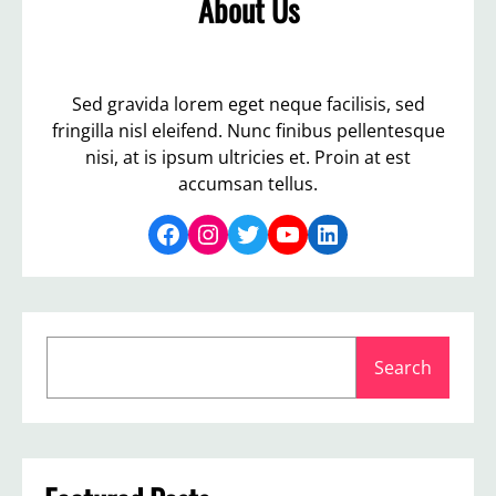
About Us
Sed gravida lorem eget neque facilisis, sed
fringilla nisl eleifend. Nunc finibus pellentesque
nisi, at is ipsum ultricies et. Proin at est
accumsan tellus.
Facebook
Instagram
Twitter
YouTube
LinkedIn
S
Search
e
a
r
c
h