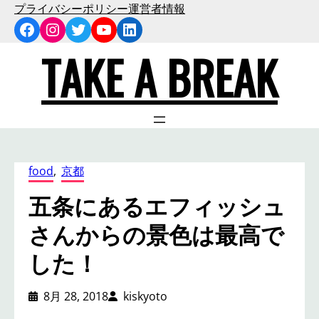
内
プライバシーポリシー
運営者情報
Facebook
Instagram
Twitter
YouTube
LinkedIn
容
を
TAKE A BREAK
ス
キ
ッ
プ
food
, 
京都
五条にあるエフィッシュ
さんからの景色は最高で
した！
8月 28, 2018
kiskyoto