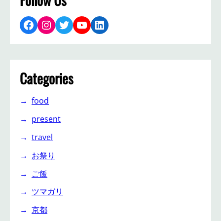
Facebook
Instagram
Twitter
YouTube
LinkedIn
Categories
food
present
travel
お祭り
ご飯
ツマガリ
京都