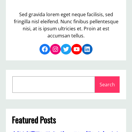
Sed gravida lorem eget neque facilisis, sed
fringilla nisl eleifend. Nunc finibus pellentesque
nisi, at is ipsum ultricies et. Proin at est
accumsan tellus.
Facebook
Instagram
Twitter
YouTube
LinkedIn
S
Search
e
a
r
c
h
Featured Posts