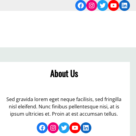
Facebook
Instagram
Twitter
YouTub
Link
About Us
Sed gravida lorem eget neque facilisis, sed fringilla
nisl eleifend. Nunc finibus pellentesque nisi, at is
ipsum ultricies et. Proin at est accumsan tellus.
Facebook
Instagram
Twitter
YouTube
LinkedIn