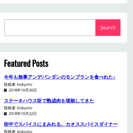
S
Search
e
a
r
c
h
Featured Posts
今年も無事アンデパンダンのモンブランを食べれた♪
投稿者: kiskyoto
2018年10月26日
ステーキハウス听で熟成肉を堪能してきた
投稿者: kiskyoto
2018年10月22日
街中でスパイスにまみれる。カオススパイスダイナー
投稿者: kiskyoto