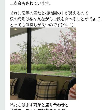
二次会もされています。
それに窓際の席だと植物園の中が見えるので
桜の時期は桜を見ながらご飯を食べることができて、
とっても気持ちが良いのです(*´ω｀)
私たちはまず
前菜と盛り合わせ
と