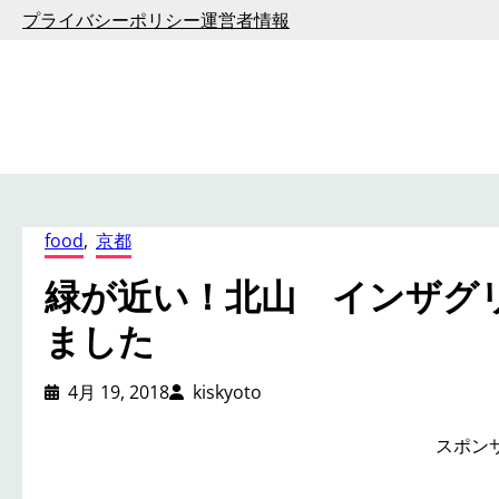
内
プライバシーポリシー
運営者情報
容
を
ス
キ
ッ
プ
food
, 
京都
緑が近い！北山 インザグ
ました
4月 19, 2018
kiskyoto
スポン