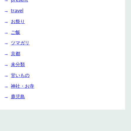
travel
お祭り
ご飯
ツマガリ
京都
未分類
甘いもの
神社・お寺
鹿児島