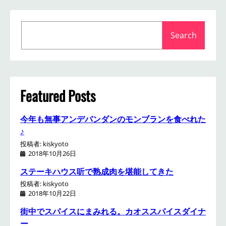
S
Search
e
a
r
c
h
Featured Posts
今年も無事アンデパンダンのモンブランを食べれた
♪
投稿者: kiskyoto
2018年10月26日
ステーキハウス听で熟成肉を堪能してきた
投稿者: kiskyoto
2018年10月22日
街中でスパイスにまみれる。カオススパイスダイナ
ー