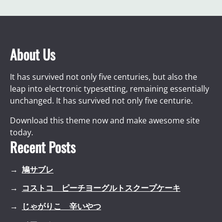
About Us
It has survived not only five centuries, but also the
leap into electronic typesetting, remaining essentially
unchanged. It has survived not only five centurie.
Download this theme now and make awesome site
today.
Recent Posts
鳩サブレ
コストコ ピーチヨーグルトスクープケーキ
じゃがりこ 辛いやつ