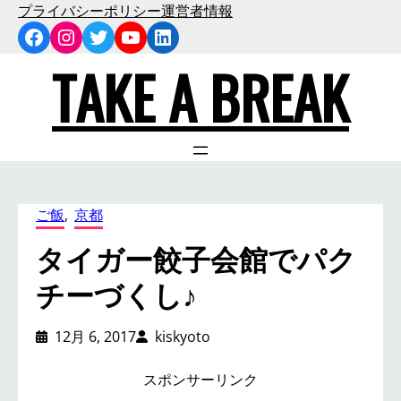
内
プライバシーポリシー
運営者情報
Facebook
Instagram
Twitter
YouTube
LinkedIn
容
を
TAKE A BREAK
ス
キ
ッ
プ
ご飯
, 
京都
タイガー餃子会館でパク
チーづくし♪
12月 6, 2017
kiskyoto
スポンサーリンク