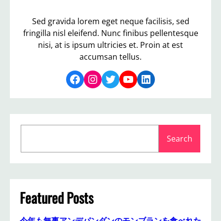
Sed gravida lorem eget neque facilisis, sed
fringilla nisl eleifend. Nunc finibus pellentesque
nisi, at is ipsum ultricies et. Proin at est
accumsan tellus.
Facebook
Instagram
Twitter
YouTube
LinkedIn
S
Search
e
a
r
c
h
Featured Posts
今年も無事アンデパンダンのモンブランを食べれた