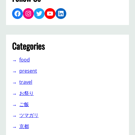
Facebook
Instagram
Twitter
YouTube
LinkedIn
Categories
food
present
travel
お祭り
ご飯
ツマガリ
京都