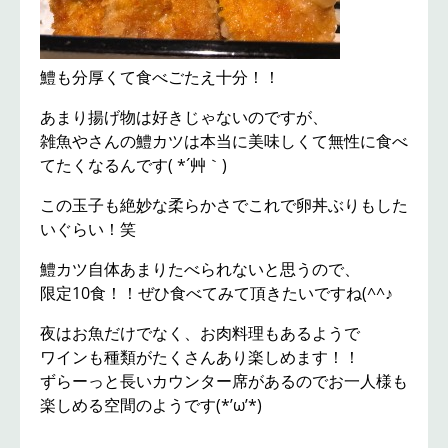
鱧も分厚くて食べごたえ十分！！
あまり揚げ物は好きじゃないのですが、
雑魚やさんの鱧カツは本当に美味しくて無性に食べ
てたくなるんです( *´艸｀)
この玉子も絶妙な柔らかさでこれで卵丼ぶりもした
いぐらい！笑
鱧カツ自体あまりたべられないと思うので、
限定10食！！ぜひ食べてみて頂きたいですね(^^♪
夜はお魚だけでなく、お肉料理もあるようで
ワインも種類がたくさんあり楽しめます！！
ずらーっと長いカウンター席があるのでお一人様も
楽しめる空間のようです(*’ω’*)