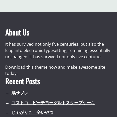
About Us
It has survived not only five centuries, but also the
leap into electronic typesetting, remaining essentially
unchanged. It has survived not only five centurie.
Download this theme now and make awesome site
today.
Recent Posts
鳩サブレ
コストコ ピーチヨーグルトスクープケーキ
じゃがりこ 辛いやつ