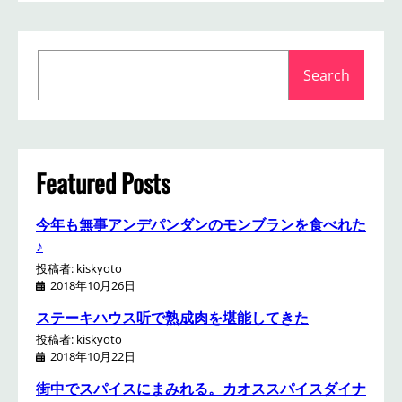
S
Search
e
a
r
c
h
Featured Posts
今年も無事アンデパンダンのモンブランを食べれた
♪
投稿者: kiskyoto
2018年10月26日
ステーキハウス听で熟成肉を堪能してきた
投稿者: kiskyoto
2018年10月22日
街中でスパイスにまみれる。カオススパイスダイナ