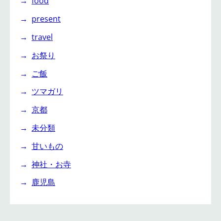
food
present
travel
お祭り
ご飯
ツマガリ
京都
未分類
甘いもの
神社・お寺
鹿児島