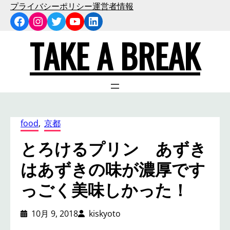
内
プライバシーポリシー
運営者情報
Facebook
Instagram
Twitter
YouTube
LinkedIn
容
を
TAKE A BREAK
ス
キ
ッ
プ
food
, 
京都
とろけるプリン あずき
はあずきの味が濃厚です
っごく美味しかった！
10月 9, 2018
kiskyoto