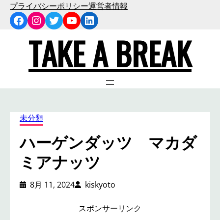
内
プライバシーポリシー
運営者情報
Facebook
Instagram
Twitter
YouTube
LinkedIn
容
を
TAKE A BREAK
ス
キ
ッ
プ
未分類
ハーゲンダッツ マカダ
ミアナッツ
8月 11, 2024
kiskyoto
スポンサーリンク