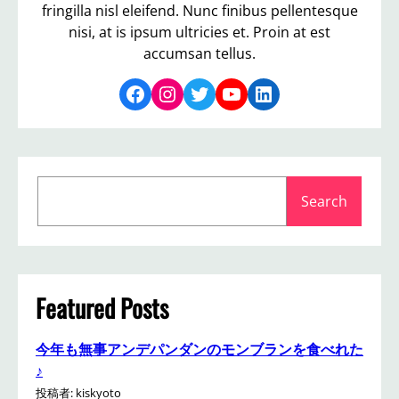
fringilla nisl eleifend. Nunc finibus pellentesque
nisi, at is ipsum ultricies et. Proin at est
accumsan tellus.
Facebook
Instagram
Twitter
YouTube
LinkedIn
S
Search
e
a
r
c
h
Featured Posts
今年も無事アンデパンダンのモンブランを食べれた
♪
投稿者: kiskyoto