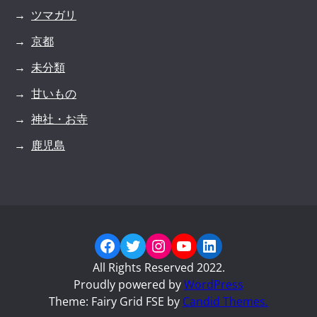
ツマガリ
京都
未分類
甘いもの
神社・お寺
鹿児島
Facebook
Twitter
Instagram
YouTube
LinkedIn
All Rights Reserved 2022.
Proudly powered by
WordPress
Theme: Fairy Grid FSE by
Candid Themes.